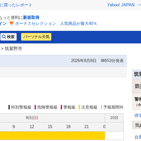
際に買ったレポート
Yahoo! JAPAN
でもっと便利に
新規取得
イン
ボーナスセレクション 人気商品が最大40％
パーソナル天気
> 筑紫野市
2026年8月8日 9時53分発表
筑
防
警
（
特別警報級
危険警報級
警報級
注意報級
予報期間外
停
9日(
日
)
10日
気
9
12
15
18
21
0
台