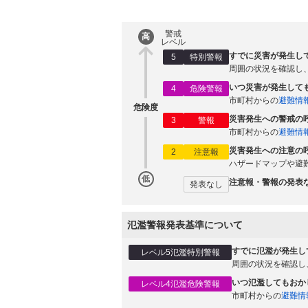
警戒
高
レベル
すでに災害が発生し
5
特別警報
周囲の状況を確認し
いつ災害が発生して
4
危険警報
市町村からの
避難情
危険度
災害発生への警戒の
3
警報
市町村からの
避難情
災害発生への注意の
2
注意報
ハザードマップや避
低
注意報・警報の発表
発表なし
氾濫警報発表基準について
すでに氾濫が発生し
レベル5氾濫特別警報
周囲の状況を確認し
いつ氾濫してもおか
レベル4氾濫危険警報
市町村からの
避難情