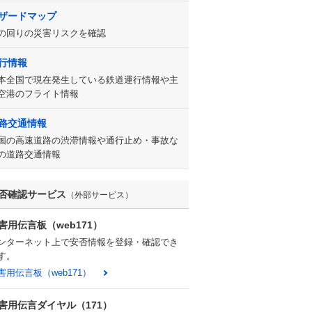
ザードマップ
の回りの災害リスクを確認
行情報
本全国で現在発生している鉄道運行情報や主
空港のフライト情報
路交通情報
国の高速道路の渋滞情報や通行止め・事故な
の道路交通情報
否確認サービス
（外部サービス）
害用伝言板（web171）
ンターネット上で安否情報を登録・確認でき
す。
害用伝言板（web171）
害用伝言ダイヤル（171）