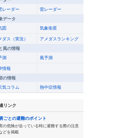
ーダー
雲レーダー
雷レーダー
象データ
気図
気象衛星
メダス（実況）
アメダスランキング
と風の情報
予測
風予測
汐情報
節の情報
天気コラム
熱中症情報
連リンク
害ごとの避難のポイント
害の危険が迫っている時に避難する際の注意
などを掲載