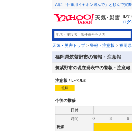
AIに「仕事用イヤホン選んで」と頼んで実
ID
ログ
天気・災害トップ
>
警報・注意報
>
福岡県
福岡県筑紫野市の警報・注意報
筑紫野市の現在発表中の警報・注意報
注意報
/
レベル2
乾燥
注
意
報
今後の推移
日付
時間
0
3
6
乾燥