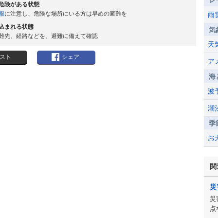
レ
危険がある状態
報
に注意し、危険な場所にいる方は早めの避難を
雨
込まれる状態
気
難先、経路などを、避難に備えて確認
天
スト
シェア
ア
海
波
潮
季
お
関
災
災
点