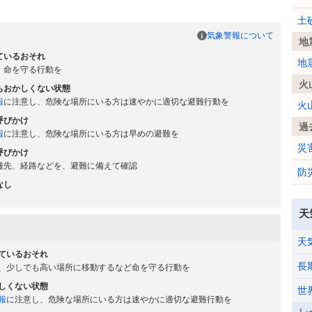
土
気象警報について
地
ているおそれ
地
、命を守る行動を
火
もおかしくない状態
報
に注意し、危険な場所にいる方は速やかに適切な避難行動を
火
呼びかけ
過
報
に注意し、危険な場所にいる方は早めの避難を
災
呼びかけ
難先、経路などを、避難に備えて確認
防
なし
天
天
ているおそれ
長
、少しでも高い場所に移動するなど命を守る行動を
しくない状態
世
報
に注意し、危険な場所にいる方は速やかに適切な避難行動を