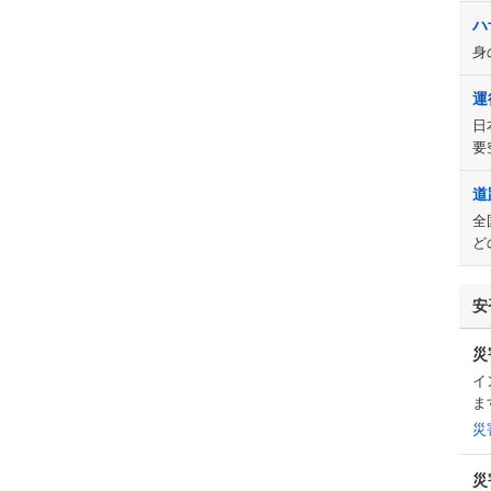
ハ
身
運
日
要
道
全
ど
安
災
イ
ま
災
災