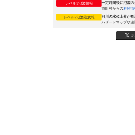
一定時間後に氾濫の
レベル3氾濫警報
市町村からの
避難情
河川の水位上昇が見
レベル2氾濫注意報
ハザードマップや避
ポ