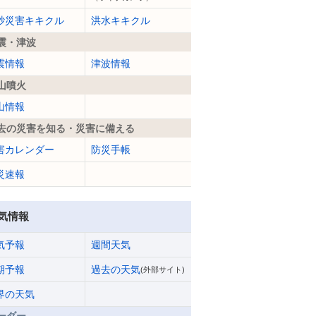
砂災害キキクル
洪水キキクル
震・津波
震情報
津波情報
山噴火
山情報
去の災害を知る・災害に備える
害カレンダー
防災手帳
災速報
気情報
気予報
週間天気
期予報
過去の天気
(外部サイト)
界の天気