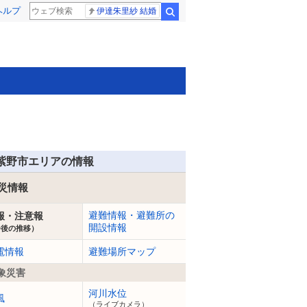
ヘルプ
伊達朱里紗 結婚
検索
紫野市エリアの情報
災情報
避難情報・避難所の
報・注意報
開設情報
今後の推移）
電情報
避難場所マップ
象災害
河川水位
風
（ライブカメラ）