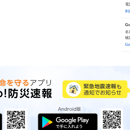
電
利
G
名
確
G