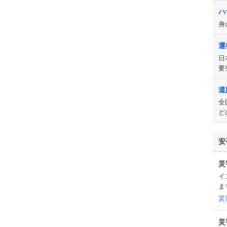
ハ
身
運
日
要
道
全
ど
安
災
イ
ま
災
災