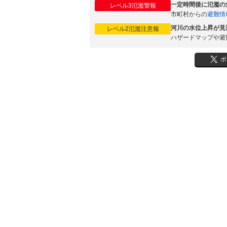
一定時間後に氾濫の
レベル3氾濫警報
市町村からの
避難情
河川の水位上昇が見
レベル2氾濫注意報
ハザードマップや避
ポ