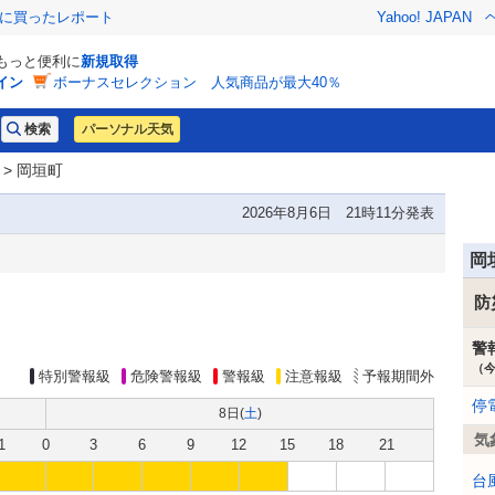
際に買ったレポート
Yahoo! JAPAN
でもっと便利に
新規取得
イン
ボーナスセレクション 人気商品が最大40％
パーソナル天気
> 岡垣町
2026年8月6日 21時11分発表
岡
防
警
（
特別警報級
危険警報級
警報級
注意報級
予報期間外
停
8日(
土
)
気
1
0
3
6
9
12
15
18
21
台