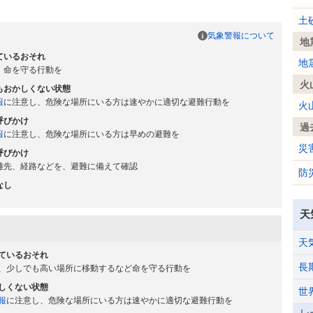
土
気象警報について
地
ているおそれ
地
、命を守る行動を
火
もおかしくない状態
報
に注意し、危険な場所にいる方は速やかに適切な避難行動を
火
呼びかけ
過
報
に注意し、危険な場所にいる方は早めの避難を
災
呼びかけ
難先、経路などを、避難に備えて確認
防
なし
天
天
ているおそれ
長
、少しでも高い場所に移動するなど命を守る行動を
しくない状態
世
報
に注意し、危険な場所にいる方は速やかに適切な避難行動を