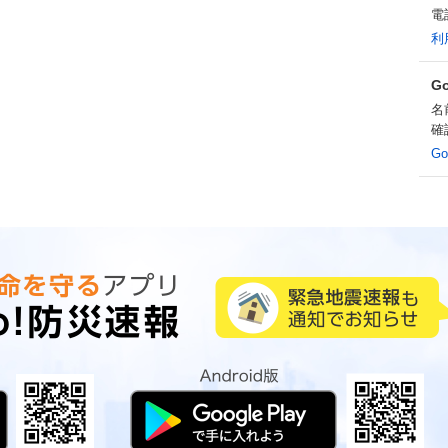
電
利
G
名
確
G