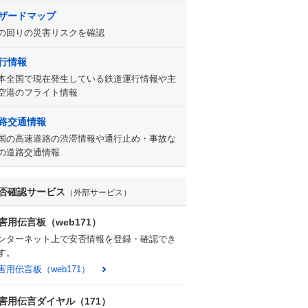
ザードマップ
の回りの災害リスクを確認
行情報
本全国で現在発生している鉄道運行情報や主
空港のフライト情報
路交通情報
国の高速道路の渋滞情報や通行止め・事故な
の道路交通情報
否確認サービス
（外部サービス）
害用伝言板（web171）
ンターネット上で安否情報を登録・確認でき
す。
害用伝言板（web171）
害用伝言ダイヤル（171）