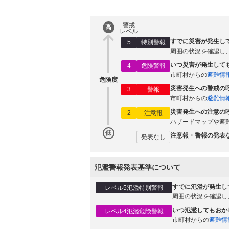
警戒
高
レベル
すでに災害が発生し
5
特別警報
周囲の状況を確認し
いつ災害が発生して
4
危険警報
市町村からの
避難情
危険度
災害発生への警戒の
3
警報
市町村からの
避難情
災害発生への注意の
2
注意報
ハザードマップや避
低
注意報・警報の発表
発表なし
氾濫警報発表基準について
すでに氾濫が発生し
レベル5氾濫特別警報
周囲の状況を確認し
いつ氾濫してもおか
レベル4氾濫危険警報
市町村からの
避難情