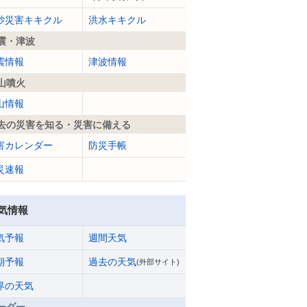
砂災害キキクル
洪水キキクル
震・津波
震情報
津波情報
山噴火
山情報
去の災害を知る・災害に備える
害カレンダー
防災手帳
災速報
気情報
気予報
週間天気
期予報
過去の天気
(外部サイト)
界の天気