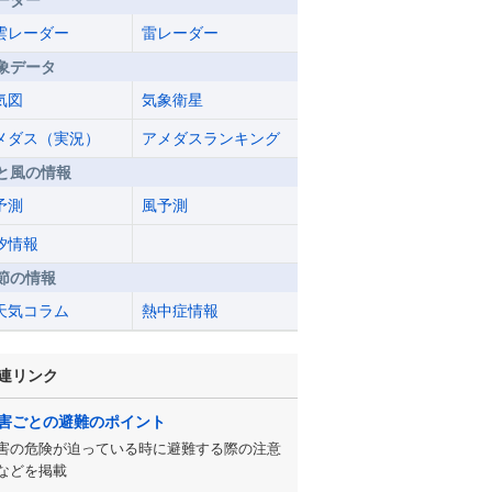
ーダー
雲レーダー
雷レーダー
象データ
気図
気象衛星
メダス（実況）
アメダスランキング
と風の情報
予測
風予測
汐情報
節の情報
天気コラム
熱中症情報
連リンク
害ごとの避難のポイント
害の危険が迫っている時に避難する際の注意
などを掲載