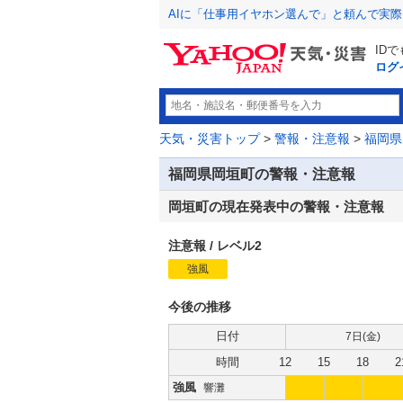
AIに「仕事用イヤホン選んで」と頼んで実
ID
ログ
天気・災害トップ
>
警報・注意報
>
福岡県
福岡県岡垣町の警報・注意報
岡垣町の現在発表中の警報・注意報
注意報
/
レベル2
強風
注
意
報
今後の推移
日付
7日(
金
)
時間
12
15
18
2
強風
響灘