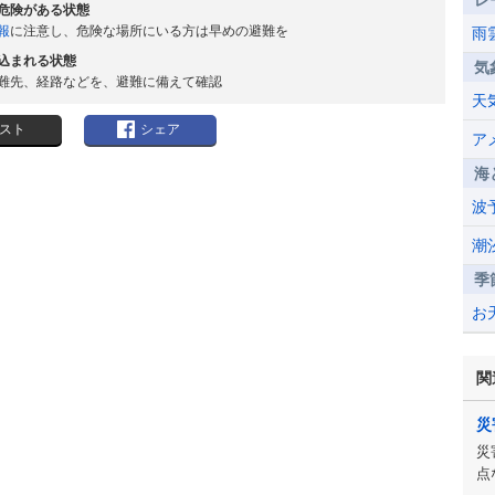
レ
危険がある状態
報
に注意し、危険な場所にいる方は早めの避難を
雨
込まれる状態
気
難先、経路などを、避難に備えて確認
天
スト
シェア
ア
海
波
潮
季
お
関
災
災
点