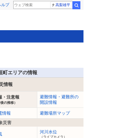
ヘルプ
高梨雄平
検索
垣町エリアの情報
災情報
避難情報・避難所の
報・注意報
開設情報
今後の推移）
電情報
避難場所マップ
象災害
河川水位
風
（ライブカメラ）