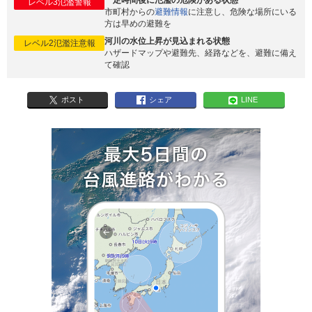
一定時間後に氾濫の危険がある状態
レベル3氾濫警報
市町村からの
避難情報
に注意し、危険な場所にいる
方は早めの避難を
河川の水位上昇が見込まれる状態
レベル2氾濫注意報
ハザードマップや避難先、経路などを、避難に備え
て確認
ポスト
シェア
LINE