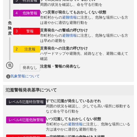
5
特別警報
周囲の状況を確認し、命を守る行動を
いつ災害が発生してもおかしくない状態
4
危険警報
市町村からの
避難情報
に注意し、危険な場所にいる方
は速やかに適切な避難行動を
危
険
災害発生への警戒の呼びかけ
3
警報
度
市町村からの
避難情報
に注意し、危険な場所にいる方
は早めの避難を
災害発生への注意の呼びかけ
2
注意報
ハザードマップや避難先、経路などを、避難に備えて
確認
低
注意報・警報の発表なし
発表なし
気象警報について
氾濫警報発表基準について
すでに氾濫が発生しているおそれ
レベル5氾濫特別警報
周囲の状況を確認し、少しでも高い場所に移動する
など命を守る行動を
いつ氾濫してもおかしくない状態
レベル4氾濫危険警報
市町村からの
避難情報
に注意し、危険な場所にいる
方は速やかに適切な避難行動を