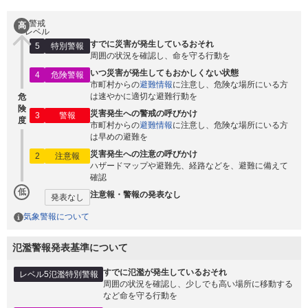
警戒
高
レベル
すでに災害が発生しているおそれ
5
特別警報
周囲の状況を確認し、命を守る行動を
いつ災害が発生してもおかしくない状態
4
危険警報
市町村からの
避難情報
に注意し、危険な場所にいる方
は速やかに適切な避難行動を
危
険
災害発生への警戒の呼びかけ
3
警報
度
市町村からの
避難情報
に注意し、危険な場所にいる方
は早めの避難を
災害発生への注意の呼びかけ
2
注意報
ハザードマップや避難先、経路などを、避難に備えて
確認
低
注意報・警報の発表なし
発表なし
気象警報について
氾濫警報発表基準について
すでに氾濫が発生しているおそれ
レベル5氾濫特別警報
周囲の状況を確認し、少しでも高い場所に移動する
など命を守る行動を