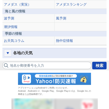
アメダス（実況）
アメダスランキング
海と風の情報
波予測
風予測
潮汐情報
季節の情報
お天気コラム
熱中症情報
各地の天気
地名か郵便番号を入力
検索
防災速報
アプリケーションはAndroidでご利用いただけます。
Android、Androidロゴ、Google Play、Google Playロゴは、Google Inc.の
商標または登録商標です。