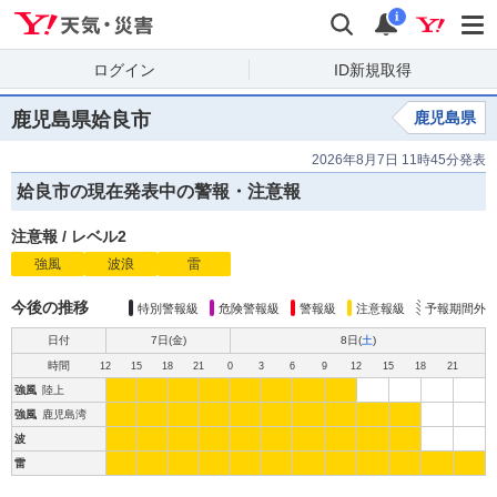
Yahoo!天気・災害
検索
通知
i
ログイン
ID新規取得
鹿児島県姶良市
鹿児島県
2026年8月7日 11時45分発表
姶良市の現在発表中の警報・注意報
注意報
/
レベル2
強風
注
波浪
注
雷
注
意
意
意
報
報
報
今後の推移
特別警報級
危険警報級
警報級
注意報級
予報期間外
日付
7日(
金
)
8日(
土
)
時間
12
15
18
21
0
3
6
9
12
15
18
21
強風
陸上
強風
鹿児島湾
波
雷