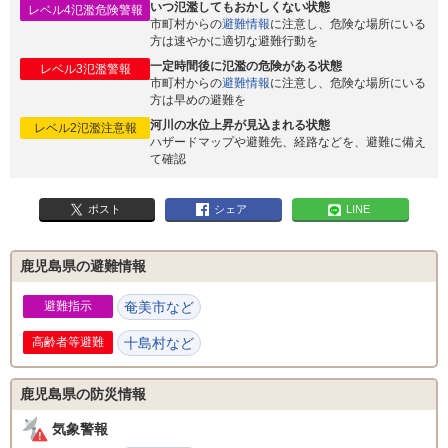
いつ氾濫してもおかしくない状態
レベル4氾濫危険警報
市町村からの
避難情報
に注意し、危険な場所にいる
方は速やかに適切な避難行動を
一定時間後に氾濫の危険がある状態
レベル3氾濫警報
市町村からの
避難情報
に注意し、危険な場所にいる
方は早めの避難を
河川の水位上昇が見込まれる状態
レベル2氾濫注意報
ハザードマップや避難先、経路などを、避難に備え
て確認
ポスト
シェア
LINE
鹿児島県の避難情報
避難指示
奄美市など
高齢者等避難
十島村など
鹿児島県の防災情報
気象警報