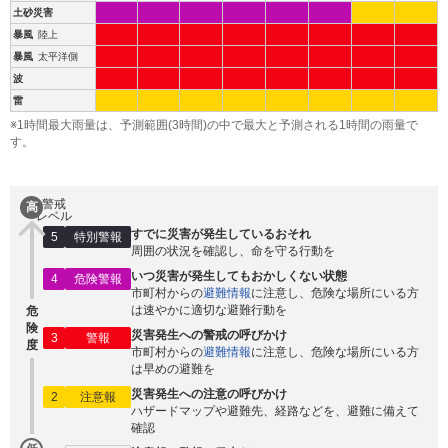
土砂災害
暴風
陸上
暴風
太平洋側
波
雷
※1時間最大雨量は、予測範囲(3時間)の中で最大と予測される1時間の雨量で
す。
警戒
高
レベル
すでに災害が発生しているおそれ
5
特別警報
周囲の状況を確認し、命を守る行動を
いつ災害が発生してもおかしくない状態
4
危険警報
市町村からの
避難情報
に注意し、危険な場所にいる方
は速やかに適切な避難行動を
危
険
災害発生への警戒の呼びかけ
3
警報
度
市町村からの
避難情報
に注意し、危険な場所にいる方
は早めの避難を
災害発生への注意の呼びかけ
2
注意報
ハザードマップや避難先、経路などを、避難に備えて
確認