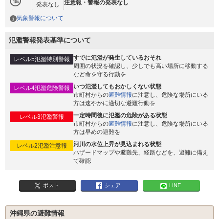
低
注意報・警報の発表なし
発表なし
気象警報について
氾濫警報発表基準について
すでに氾濫が発生しているおそれ
レベル5氾濫特別警報
周囲の状況を確認し、少しでも高い場所に移動する
など命を守る行動を
いつ氾濫してもおかしくない状態
レベル4氾濫危険警報
市町村からの
避難情報
に注意し、危険な場所にいる
方は速やかに適切な避難行動を
一定時間後に氾濫の危険がある状態
レベル3氾濫警報
市町村からの
避難情報
に注意し、危険な場所にいる
方は早めの避難を
河川の水位上昇が見込まれる状態
レベル2氾濫注意報
ハザードマップや避難先、経路などを、避難に備え
て確認
ポスト
シェア
LINE
沖縄県の避難情報