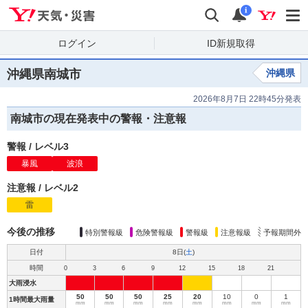
Yahoo!天気・災害
検索
通知
i
ログイン
ID新規取得
沖縄県南城市
沖縄県
2026年8月7日 22時45分発表
南城市の現在発表中の警報・注意報
警報
/
レベル3
暴風
警
波浪
警
報
報
注意報
/
レベル2
雷
注
意
報
今後の推移
特別警報級
危険警報級
警報級
注意報級
予報期間外
日付
8日(
土
)
時間
0
3
6
9
12
15
18
21
大雨浸水
50
50
50
25
20
10
0
1
1時間最大雨量
mm
mm
mm
mm
mm
mm
mm
mm