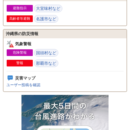
避難指示
大宜味村など
高齢者等避難
名護市など
沖縄県の防災情報
気象警報
危険警報
国頭村など
警報
那覇市など
災害マップ
ユーザー投稿を確認