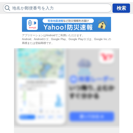
地名か郵便番号を入力
検索
防災速報
アプリケーションはAndroidでご利用いただけます。
Android、Androidロゴ、Google Play、Google Playロゴは、Google Inc.の
商標または登録商標です。