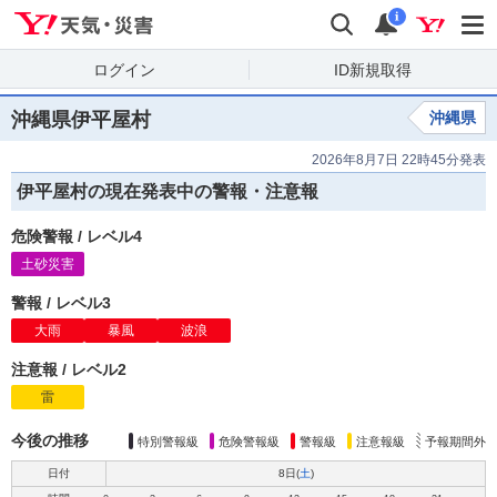
Yahoo!天気・災害
検索
通知
i
ログイン
ID新規取得
沖縄県伊平屋村
沖縄県
2026年8月7日 22時45分発表
伊平屋村の現在発表中の警報・注意報
危険警報
/
レベル4
土砂災害
危
険
警
報
警報
/
レベル3
大雨
警
暴風
警
波浪
警
報
報
報
注意報
/
レベル2
雷
注
意
報
今後の推移
特別警報級
危険警報級
警報級
注意報級
予報期間外
日付
8日(
土
)