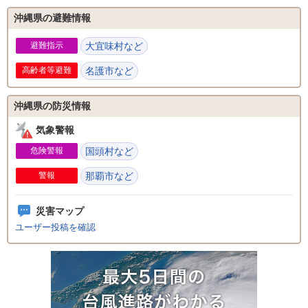
沖縄県の避難情報
避難指示
大宜味村など
高齢者等避難
名護市など
沖縄県の防災情報
気象警報
危険警報
国頭村など
警報
那覇市など
災害マップ
ユーザー投稿を確認