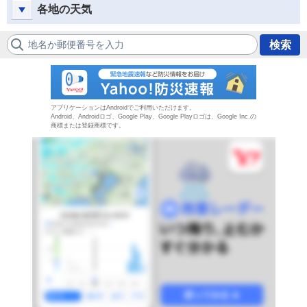
各地の天気
地名か郵便番号を入力
検索
防災速報
アプリケーションはAndroidでご利用いただけます。
Android、Androidロゴ、Google Play、Google Playロゴは、Google Inc.の
商標または登録商標です。