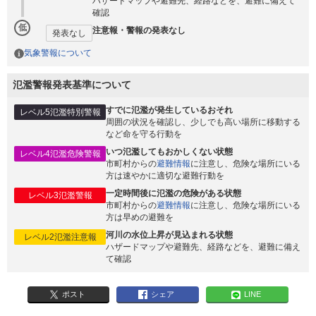
ハザードマップや避難先、経路などを、避難に備えて
確認
低
注意報・警報の発表なし
発表なし
気象警報について
氾濫警報発表基準について
すでに氾濫が発生しているおそれ
レベル5氾濫特別警報
周囲の状況を確認し、少しでも高い場所に移動する
など命を守る行動を
いつ氾濫してもおかしくない状態
レベル4氾濫危険警報
市町村からの
避難情報
に注意し、危険な場所にいる
方は速やかに適切な避難行動を
一定時間後に氾濫の危険がある状態
レベル3氾濫警報
市町村からの
避難情報
に注意し、危険な場所にいる
方は早めの避難を
河川の水位上昇が見込まれる状態
レベル2氾濫注意報
ハザードマップや避難先、経路などを、避難に備え
て確認
ポスト
シェア
LINE