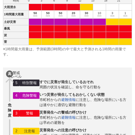
時間
0
3
6
9
12
15
18
21
大雨浸水
50
50
50
20
30
10
3
1
1時間最大雨量
mm
mm
mm
mm
mm
mm
mm
mm
土砂災害
暴風
波
雷
※1時間最大雨量は、予測範囲(3時間)の中で最大と予測される1時間の雨量で
す。
警戒
高
レベル
すでに災害が発生しているおそれ
5
特別警報
周囲の状況を確認し、命を守る行動を
いつ災害が発生してもおかしくない状態
4
危険警報
市町村からの
避難情報
に注意し、危険な場所にいる方
は速やかに適切な避難行動を
危
険
災害発生への警戒の呼びかけ
3
警報
度
市町村からの
避難情報
に注意し、危険な場所にいる方
は早めの避難を
災害発生への注意の呼びかけ
2
注意報