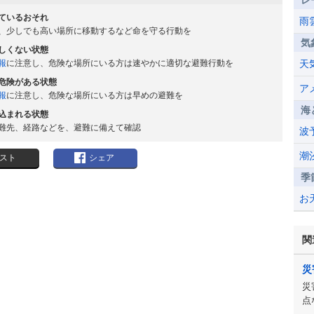
レ
ているおそれ
雨
、少しでも高い場所に移動するなど命を守る行動を
気
しくない状態
報
に注意し、危険な場所にいる方は速やかに適切な避難行動を
天
危険がある状態
ア
報
に注意し、危険な場所にいる方は早めの避難を
海
込まれる状態
難先、経路などを、避難に備えて確認
波
潮
スト
シェア
季
お
関
災
災
点