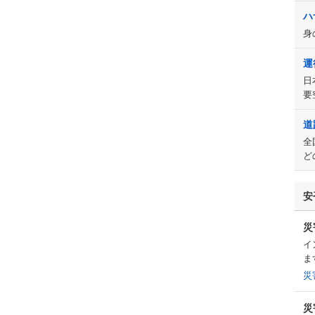
ハ
身
運
日
要
道
全
ど
安
災
イ
ま
災
災