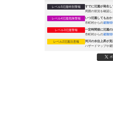
すでに氾濫が発生し
レベル5氾濫特別警報
周囲の状況を確認し
いつ氾濫してもおか
レベル4氾濫危険警報
市町村からの
避難情
一定時間後に氾濫の
レベル3氾濫警報
市町村からの
避難情
河川の水位上昇が見
レベル2氾濫注意報
ハザードマップや避
ポ