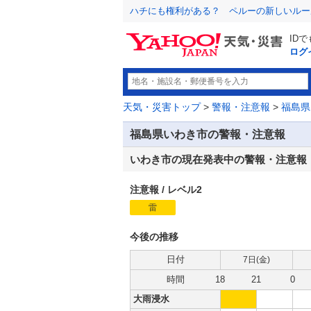
ハチにも権利がある？ ペルーの新しいルー
ID
ログ
天気・災害トップ
>
警報・注意報
>
福島県
福島県いわき市の警報・注意報
いわき市の現在発表中の警報・注意報
注意報
/
レベル2
雷
注
意
報
今後の推移
日付
7日(
金
)
時間
18
21
0
大雨浸水