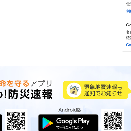
電
利
G
名
確
G