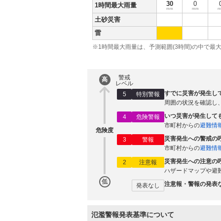
30
0
1時間最大雨量
mm
mm
m
土砂災害
雷
※1時間最大雨量は、予測範囲(3時間)の中で最
警戒
高
レベル
すでに災害が発生し
5
特別警報
周囲の状況を確認し
いつ災害が発生して
4
危険警報
市町村からの
避難情
危険度
災害発生への警戒の
3
警報
市町村からの
避難情
災害発生への注意の
2
注意報
ハザードマップや避
低
注意報・警報の発表
発表なし
氾濫警報発表基準について