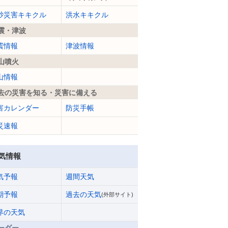
砂災害キキクル
洪水キキクル
震・津波
震情報
津波情報
山噴火
山情報
去の災害を知る・災害に備える
害カレンダー
防災手帳
災速報
気情報
気予報
週間天気
期予報
過去の天気
(外部サイト)
界の天気