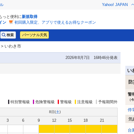
ル
Yahoo! JAPAN
でもっと便利に
新規取得
イン
初回購入限定、アプリで使えるお得なクーポン
パーソナル天気
> いわき市
2026年8月7日 16時46分発表
い
防
警
（
特別警報級
危険警報級
警報級
注意報級
予報期間外
停
8日(
土
)
気
3
6
9
12
15
18
21
台