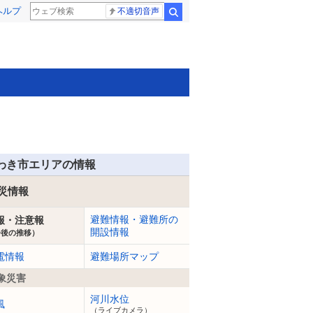
ヘルプ
不適切音声
検索
わき市エリアの情報
災情報
避難情報・避難所の
報・注意報
開設情報
今後の推移）
電情報
避難場所マップ
象災害
河川水位
風
（ライブカメラ）