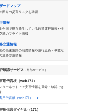
ザードマップ
の回りの災害リスクを確認
行情報
本全国で現在発生している鉄道運行情報や主
空港のフライト情報
路交通情報
国の高速道路の渋滞情報や通行止め・事故な
の道路交通情報
否確認サービス
（外部サービス）
害用伝言板（web171）
ンターネット上で安否情報を登録・確認でき
す。
害用伝言板（web171）
害用伝言ダイヤル（171）