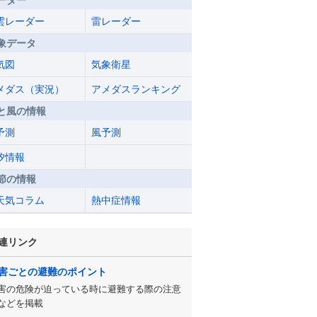
ーダー
雲レーダー
雷レーダー
象データ
気図
気象衛星
メダス（実況）
アメダスランキング
と風の情報
予測
風予測
汐情報
節の情報
天気コラム
熱中症情報
連リンク
害ごとの避難のポイント
害の危険が迫っている時に避難する際の注意
などを掲載