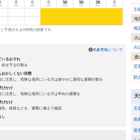
0
0
0
0
50
50
30
0
m
mm
mm
mm
mm
mm
mm
mm
土
地
地
大と予測される1時間の雨量です。
火
火
気象警報について
過
ているおそれ
、命を守る行動を
災
もおかしくない状態
防
報
に注意し、危険な場所にいる方は速やかに適切な避難行動を
呼びかけ
報
に注意し、危険な場所にいる方は早めの避難を
天
呼びかけ
難先、経路などを、避難に備えて確認
天
なし
長
世