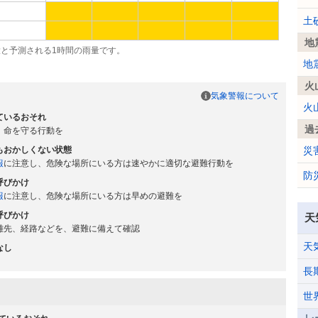
土
地
大と予測される1時間の雨量です。
地
火
気象警報について
火
ているおそれ
過
、命を守る行動を
もおかしくない状態
災
報
に注意し、危険な場所にいる方は速やかに適切な避難行動を
防
呼びかけ
報
に注意し、危険な場所にいる方は早めの避難を
呼びかけ
天
難先、経路などを、避難に備えて確認
天
なし
長
世