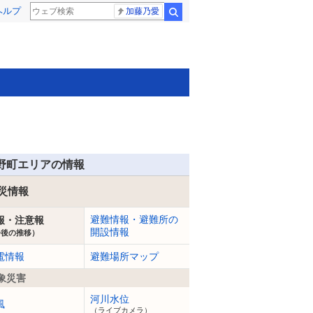
ヘルプ
加藤乃愛
検索
野町エリアの情報
災情報
避難情報・避難所の
報・注意報
開設情報
今後の推移）
電情報
避難場所マップ
象災害
河川水位
風
（ライブカメラ）