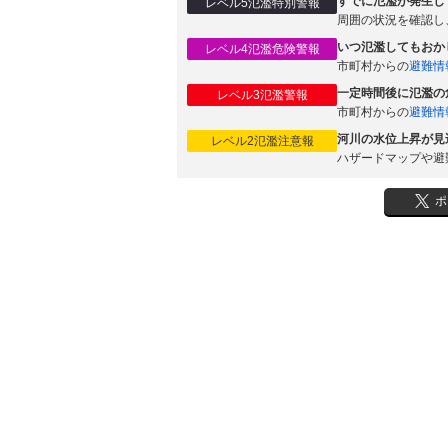
すでに氾濫が発生し
レベル5氾濫特別警報
周囲の状況を確認し
いつ氾濫してもおか
レベル4氾濫危険警報
市町村からの
避難情
一定時間後に氾濫の
レベル3氾濫警報
市町村からの
避難情
河川の水位上昇が見
レベル2氾濫注意報
ハザードマップや避
ポ