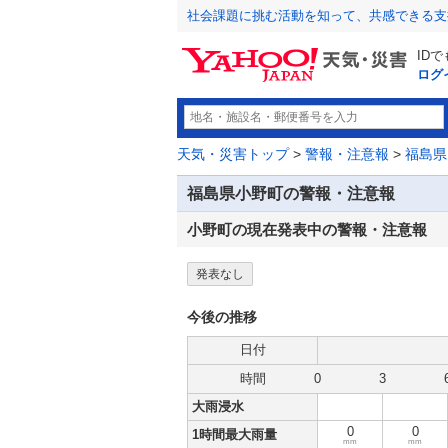
社会課題に挑む活動を知って、共感できる支
ID
ログ
天気・災害トップ
>
警報・注意報
>
福島県
福島県小野町の警報・注意報
小野町の現在発表中の警報・注意報
発表なし
今後の推移
日付
時間
0
3
大雨浸水
0
0
1時間最大雨量
mm
mm