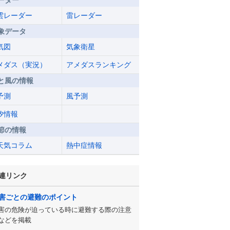
ーダー
雲レーダー
雷レーダー
象データ
気図
気象衛星
メダス（実況）
アメダスランキング
と風の情報
予測
風予測
汐情報
節の情報
天気コラム
熱中症情報
連リンク
害ごとの避難のポイント
害の危険が迫っている時に避難する際の注意
などを掲載