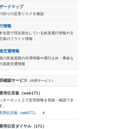
ザードマップ
の回りの災害リスクを確認
行情報
本全国で現在発生している鉄道運行情報や主
空港のフライト情報
路交通情報
国の高速道路の渋滞情報や通行止め・事故な
の道路交通情報
否確認サービス
（外部サービス）
害用伝言板（web171）
ンターネット上で安否情報を登録・確認でき
す。
害用伝言板（web171）
害用伝言ダイヤル（171）