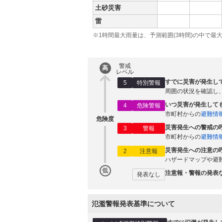
土砂災害
雷
※1時間最大雨量は、予測範囲(3時間)の中で最
警戒
高
レベル
すでに災害が発生し
5
特別警報
周囲の状況を確認し
いつ災害が発生して
4
危険警報
市町村からの
避難情
危険度
災害発生への警戒の
3
警報
市町村からの
避難情
災害発生への注意の
2
注意報
ハザードマップや避
低
注意報・警報の発表
発表なし
氾濫警報発表基準について