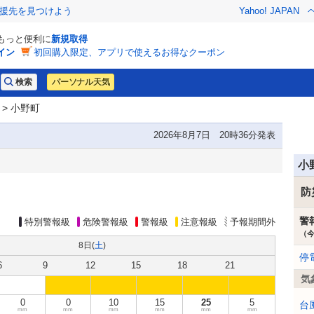
援先を見つけよう
Yahoo! JAPAN
でもっと便利に
新規取得
イン
初回購入限定、アプリで使えるお得なクーポン
パーソナル天気
> 小野町
2026年8月7日 20時36分発表
小
防
警
特別警報級
危険警報級
警報級
注意報級
予報期間外
（
8日(
土
)
停
6
9
12
15
18
21
気
0
0
10
15
25
5
台
mm
mm
mm
mm
mm
mm