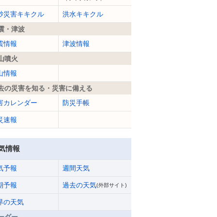
砂災害キキクル
洪水キキクル
震・津波
震情報
津波情報
山噴火
山情報
去の災害を知る・災害に備える
害カレンダー
防災手帳
災速報
気情報
気予報
週間天気
期予報
過去の天気
(外部サイト)
界の天気