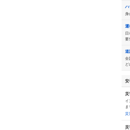
ハ
身
運
日
要
道
全
ど
安
災
イ
ま
災
災