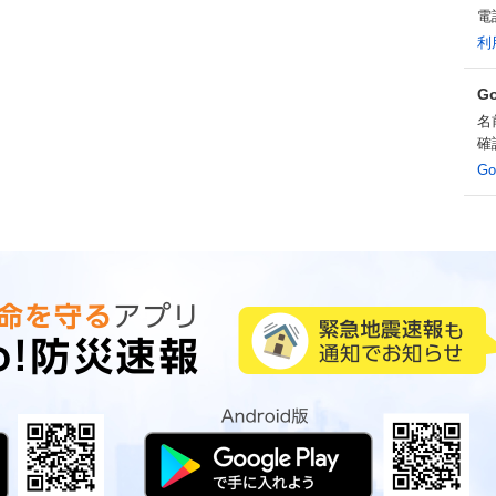
電
利
G
名
確
G