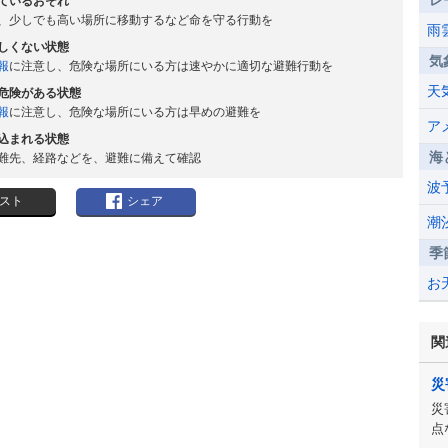
レ
ているおそれ
、少しでも高い場所に移動するなど命を守る行動を
雨
しくない状態
気
報
に注意し、危険な場所にいる方は速やかに適切な避難行動を
天
危険がある状態
報
に注意し、危険な場所にいる方は早めの避難を
ア
込まれる状態
海
難先、経路などを、避難に備えて確認
波
スト
シェア
潮
季
お
関
災
災
点