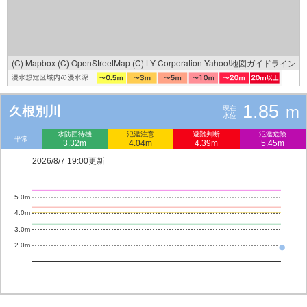
(C) Mapbox
(C) OpenStreetMap
(C) LY Corporation
Yahoo!地図ガイドライン
1.85
m
久根別川
現在
水位
水防団待機
氾濫注意
避難判断
氾濫危険
平常
3.32m
4.04m
4.39m
5.45m
2026/8/7 19:00更新
5.0m
4.0m
3.0m
2.0m