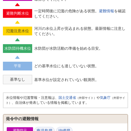
一定時間後に氾濫の危険がある状態。
避難情報
を確認
避難判断水位
してください。
河川の水位上昇が見込まれる状態。最新情報に注意し
氾濫注意水位
てください。
水防団待機水位
水防団が水防活動の準備を始める目安。
平常
どの基準水位にも達していない状態。
基準なし
基準水位が設定されていない観測所。
水位情報や氾濫警報・注意報は、
国土交通省
や
気象庁
（外部サイト）
（外部サイ
、自治体が発表している情報を掲載しています。
ト）
発令中の避難情報
避難指示
鹿児島県
沖縄県