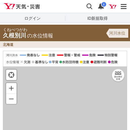
Yahoo!天気・災害
検索
通知
i
ログイン
ID新規取得
くねべつがわ
河川水位
久根別川
の水位情報
北海道