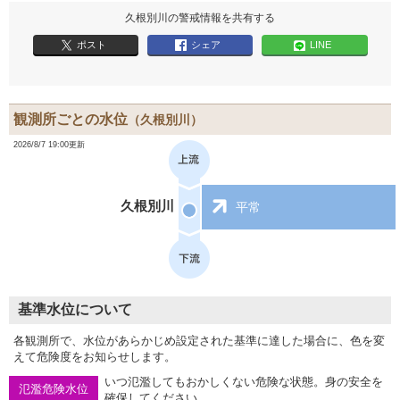
久根別川の警戒情報を共有する
ポスト
シェア
LINE
観測所ごとの水位
（久根別川）
2026/8/7 19:00更新
久根別川
平常
基準水位について
各観測所で、水位があらかじめ設定された基準に達した場合に、色を変
えて危険度をお知らせします。
いつ氾濫してもおかしくない危険な状態。身の安全を
氾濫危険水位
確保してください。