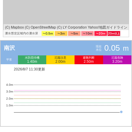
(C) Mapbox
(C) OpenStreetMap
(C) LY Corporation
Yahoo!地図ガイドライン
0.05
m
南沢
現在
水位
水防団待機
氾濫注意
避難判断
氾濫危険
平常
1.40m
2.00m
2.50m
3.20m
2026/8/7 11:30更新
4.0m
3.0m
2.0m
1.0m