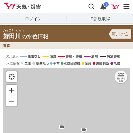
Yahoo!天気・災害
検索
通知
i
ログイン
ID新規取得
かにたがわ
河川水位
蟹田川
の水位情報
青森