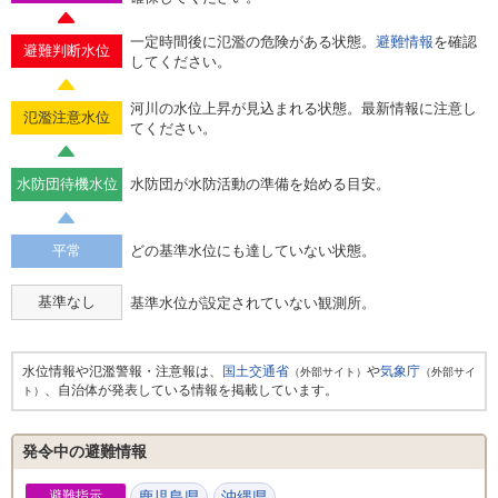
一定時間後に氾濫の危険がある状態。
避難情報
を確認
避難判断水位
してください。
河川の水位上昇が見込まれる状態。最新情報に注意し
氾濫注意水位
てください。
水防団待機水位
水防団が水防活動の準備を始める目安。
平常
どの基準水位にも達していない状態。
基準なし
基準水位が設定されていない観測所。
水位情報や氾濫警報・注意報は、
国土交通省
や
気象庁
（外部サイト）
（外部サイ
、自治体が発表している情報を掲載しています。
ト）
発令中の避難情報
避難指示
鹿児島県
沖縄県