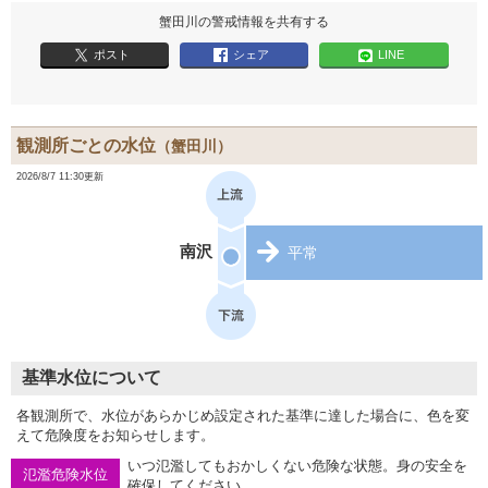
蟹田川の警戒情報を共有する
ポスト
シェア
LINE
観測所ごとの水位
（蟹田川）
2026/8/7 11:30更新
南沢
平常
基準水位について
各観測所で、水位があらかじめ設定された基準に達した場合に、色を変
えて危険度をお知らせします。
いつ氾濫してもおかしくない危険な状態。身の安全を
氾濫危険水位
確保してください。