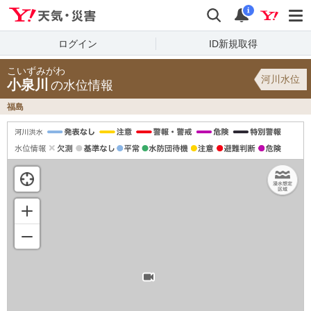
Yahoo!天気・災害
検索
通知
i
ログイン
ID新規取得
こいずみがわ
河川水位
小泉川
の水位情報
福島