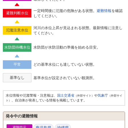
一定時間後に氾濫の危険がある状態。
避難情報
を確認
避難判断水位
してください。
河川の水位上昇が見込まれる状態。最新情報に注意し
氾濫注意水位
てください。
水防団待機水位
水防団が水防活動の準備を始める目安。
平常
どの基準水位にも達していない状態。
基準なし
基準水位が設定されていない観測所。
水位情報や氾濫警報・注意報は、
国土交通省
や
気象庁
（外部サイト）
（外部サイ
、自治体が発表している情報を掲載しています。
ト）
発令中の避難情報
避難指示
鹿児島県
沖縄県