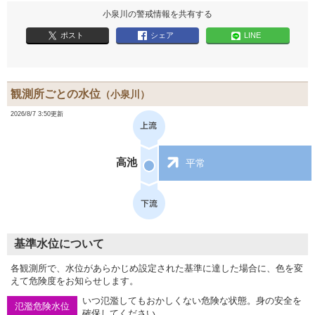
小泉川の警戒情報を共有する
ポスト
シェア
LINE
観測所ごとの水位
（小泉川）
2026/8/7 3:50更新
高池
平常
基準水位について
各観測所で、水位があらかじめ設定された基準に達した場合に、色を変
えて危険度をお知らせします。
いつ氾濫してもおかしくない危険な状態。身の安全を
氾濫危険水位
確保してください。