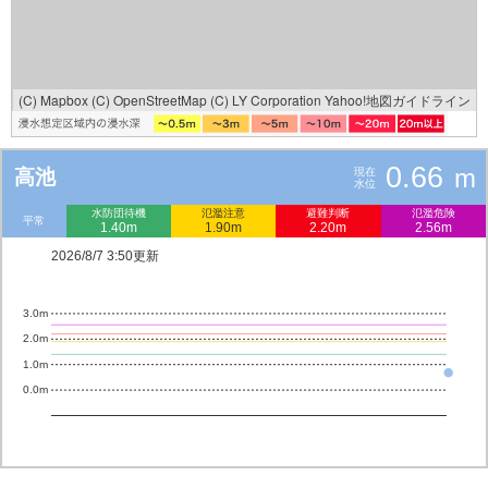
(C) Mapbox
(C) OpenStreetMap
(C) LY Corporation
Yahoo!地図ガイドライン
0.66
m
高池
現在
水位
水防団待機
氾濫注意
避難判断
氾濫危険
平常
1.40m
1.90m
2.20m
2.56m
2026/8/7 3:50更新
3.0m
2.0m
1.0m
0.0m