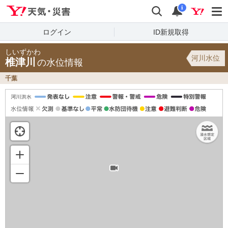
Yahoo!天気・災害
検索
通知
i
ログイン
ID新規取得
しいずかわ
河川水位
椎津川
の水位情報
千葉