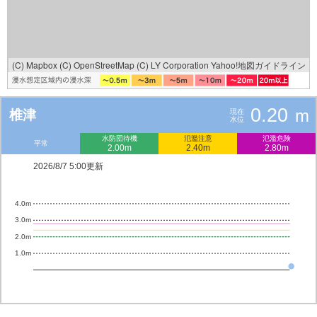
(C) Mapbox
(C) OpenStreetMap
(C) LY Corporation
Yahoo!地図ガイドライン
0.20
m
椎津
現在
水位
水防団待機
氾濫注意
氾濫危険
平常
2.00m
2.40m
2.80m
2026/8/7 5:00更新
4.0m
3.0m
2.0m
1.0m