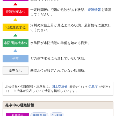
一定時間後に氾濫の危険がある状態。
避難情報
を確認
避難判断水位
してください。
河川の水位上昇が見込まれる状態。最新情報に注意し
氾濫注意水位
てください。
水防団待機水位
水防団が水防活動の準備を始める目安。
平常
どの基準水位にも達していない状態。
基準なし
基準水位が設定されていない観測所。
水位情報や氾濫警報・注意報は、
国土交通省
や
気象庁
（外部サイト）
（外部サイ
、自治体が発表している情報を掲載しています。
ト）
発令中の避難情報
避難指示
鹿児島県
沖縄県