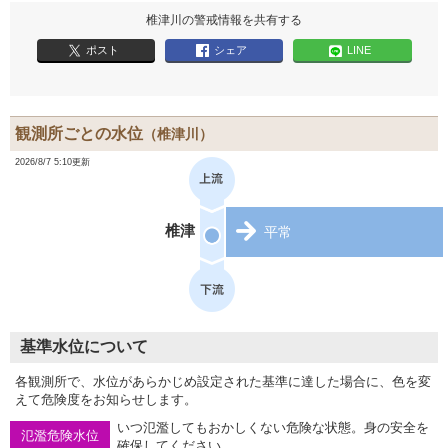
椎津川の警戒情報を共有する
ポスト
シェア
LINE
観測所ごとの水位
（椎津川）
2026/8/7 5:10更新
椎津
平常
基準水位について
各観測所で、水位があらかじめ設定された基準に達した場合に、色を変
えて危険度をお知らせします。
いつ氾濫してもおかしくない危険な状態。身の安全を
氾濫危険水位
確保してください。