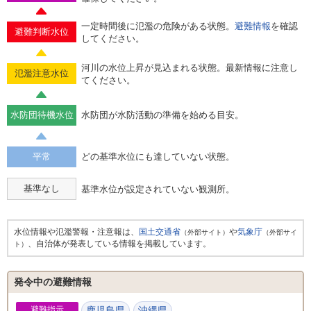
一定時間後に氾濫の危険がある状態。
避難情報
を確認
避難判断水位
してください。
河川の水位上昇が見込まれる状態。最新情報に注意し
氾濫注意水位
てください。
水防団待機水位
水防団が水防活動の準備を始める目安。
平常
どの基準水位にも達していない状態。
基準なし
基準水位が設定されていない観測所。
水位情報や氾濫警報・注意報は、
国土交通省
や
気象庁
（外部サイト）
（外部サイ
、自治体が発表している情報を掲載しています。
ト）
発令中の避難情報
避難指示
鹿児島県
沖縄県