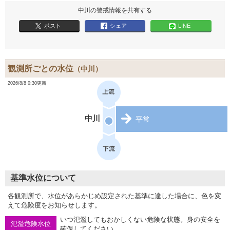
中川の警戒情報を共有する
ポスト
シェア
LINE
観測所ごとの水位
（中川）
2026/8/8 0:30更新
中川
平常
基準水位について
各観測所で、水位があらかじめ設定された基準に達した場合に、色を変
えて危険度をお知らせします。
いつ氾濫してもおかしくない危険な状態。身の安全を
氾濫危険水位
確保してください。