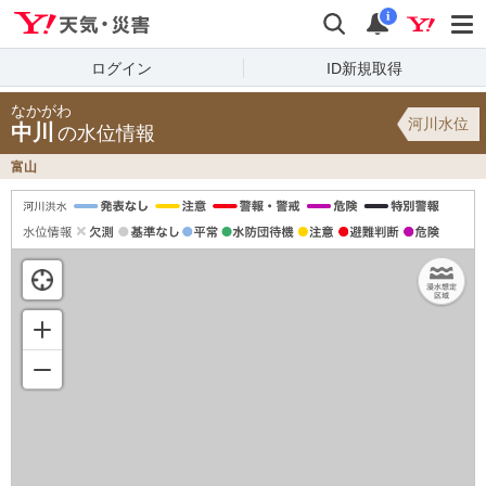
Yahoo!天気・災害
検索
通知
i
ログイン
ID新規取得
なかがわ
河川水位
中川
の水位情報
富山