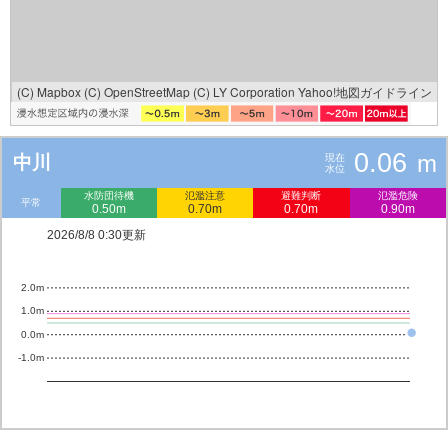
(C) Mapbox
(C) OpenStreetMap
(C) LY Corporation
Yahoo!地図ガイドライン
0.06
m
中川
現在
水位
水防団待機
氾濫注意
避難判断
氾濫危険
平常
0.50m
0.70m
0.70m
0.90m
2026/8/8 0:30更新
2.0m
1.0m
0.0m
-1.0m