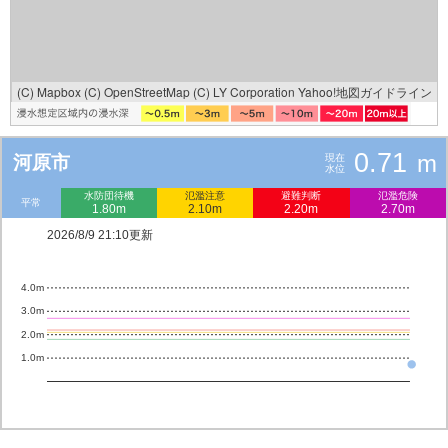
(C) Mapbox
(C) OpenStreetMap
(C) LY Corporation
Yahoo!地図ガイドライン
0.71
m
河原市
現在
水位
水防団待機
氾濫注意
避難判断
氾濫危険
平常
1.80m
2.10m
2.20m
2.70m
2026/8/9 21:10更新
4.0m
3.0m
2.0m
1.0m