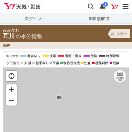
Yahoo!天気・災害
検索
通知
i
ログイン
ID新規取得
みみかわ
河川水位
耳川
の水位情報
福井