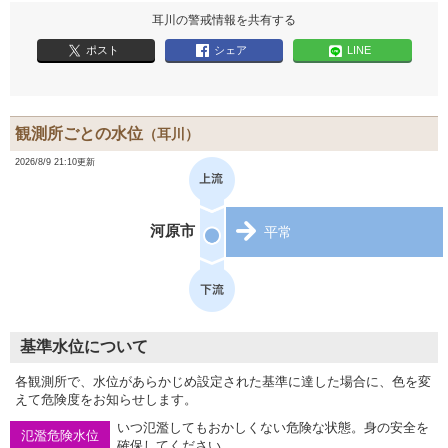
耳川の警戒情報を共有する
ポスト
シェア
LINE
観測所ごとの水位
（耳川）
2026/8/9 21:10更新
河原市
平常
基準水位について
各観測所で、水位があらかじめ設定された基準に達した場合に、色を変
えて危険度をお知らせします。
いつ氾濫してもおかしくない危険な状態。身の安全を
氾濫危険水位
確保してください。