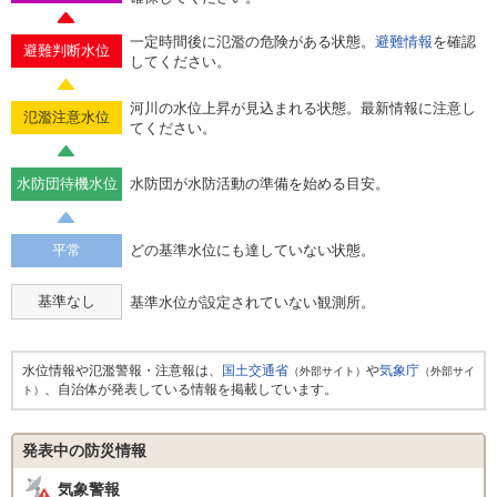
一定時間後に氾濫の危険がある状態。
避難情報
を確認
避難判断水位
してください。
河川の水位上昇が見込まれる状態。最新情報に注意し
氾濫注意水位
てください。
水防団待機水位
水防団が水防活動の準備を始める目安。
平常
どの基準水位にも達していない状態。
基準なし
基準水位が設定されていない観測所。
水位情報や氾濫警報・注意報は、
国土交通省
や
気象庁
（外部サイト）
（外部サイ
、自治体が発表している情報を掲載しています。
ト）
発表中の防災情報
気象警報