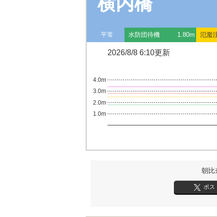
横内橋
平常
水防団待機
1.80m
氾濫
2026/8/8 6:10更新
4.0m
3.0m
2.0m
1.0m
朝比
ポス