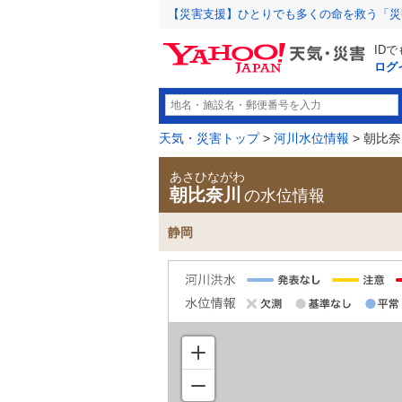
【災害支援】ひとりでも多くの命を救う「災
ID
ログ
天気・災害トップ
>
河川水位情報
> 朝比
あさひながわ
朝比奈川
の水位情報
静岡