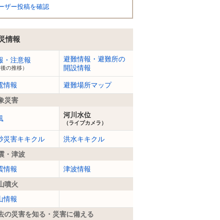
ーザー投稿を確認
災情報
避難情報・避難所の
報・注意報
開設情報
今後の推移）
電情報
避難場所マップ
象災害
河川水位
風
（ライブカメラ）
砂災害キキクル
洪水キキクル
震・津波
震情報
津波情報
山噴火
山情報
去の災害を知る・災害に備える