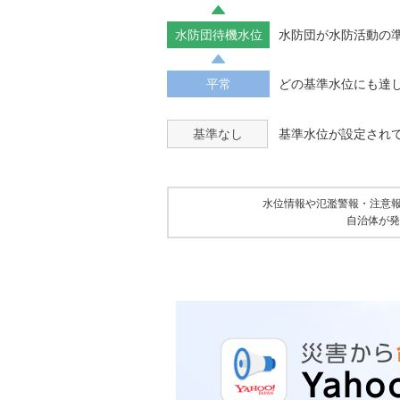
水防団待機水位
水防団が水防活動の
平常
どの基準水位にも達
基準なし
基準水位が設定され
水位情報や氾濫警報・注意
自治体が発