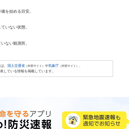
準備を始める目安。
していない状態。
ていない観測所。
報は、
国土交通省
や
気象庁
、
（外部サイト）
（外部サイト）
表している情報を掲載しています。