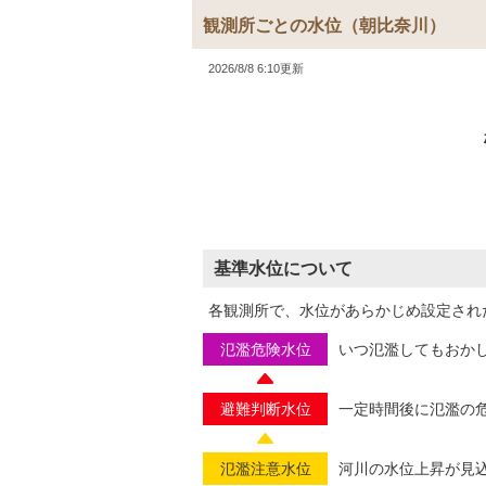
観測所ごとの水位
（朝比奈川）
2026/8/8 6:10更新
基準水位について
各観測所で、水位があらかじめ設定され
氾濫危険水位
いつ氾濫してもおか
避難判断水位
一定時間後に氾濫の
氾濫注意水位
河川の水位上昇が見