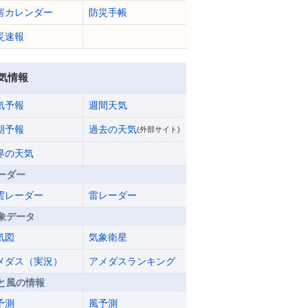
害カレンダー
防災手帳
災速報
気情報
気予報
週間天気
期予報
過去の天気
(外部サイト)
界の天気
ーダー
雲レーダー
雷レーダー
象データ
気図
気象衛星
メダス（実況）
アメダスランキング
と風の情報
予測
風予測