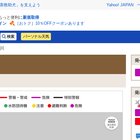
害救助犬」を支えよう
Yahoo! JAPAN
でもっと便利に
新規取得
イン
［おトク］10％OFFクーポンあります
パーソナル天気
奈川
発
発