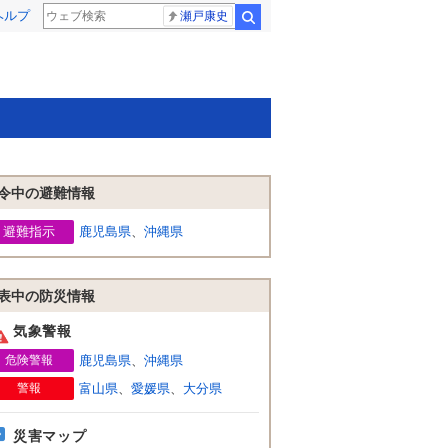
ヘルプ
瀬戸康史
検索
令中の避難情報
避難指示
鹿児島県
、
沖縄県
表中の防災情報
気象警報
危険警報
鹿児島県
、
沖縄県
警報
富山県
、
愛媛県
、
大分県
災害マップ