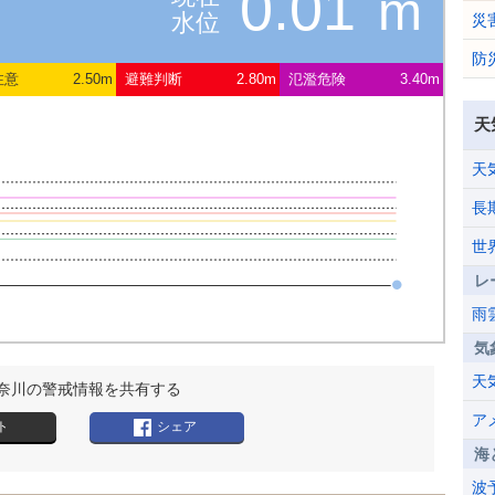
0.01
m
水位
災
防
注意
2.50m
避難判断
2.80m
氾濫危険
3.40m
天
天
長
世
レ
雨
気
天
奈川の警戒情報を共有する
ア
ト
シェア
海
波