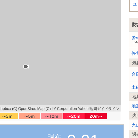
ユ
防
警
（
停
気
台
土
地
地
Mapbox
(C) OpenStreetMap
(C) LY Corporation
Yahoo!地図ガイドライン
火
火
過
現在