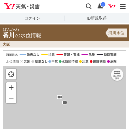
Yahoo!天気・災害
検索
通知
i
ログイン
ID新規取得
ばんかわ
河川水位
番川
の水位情報
大阪