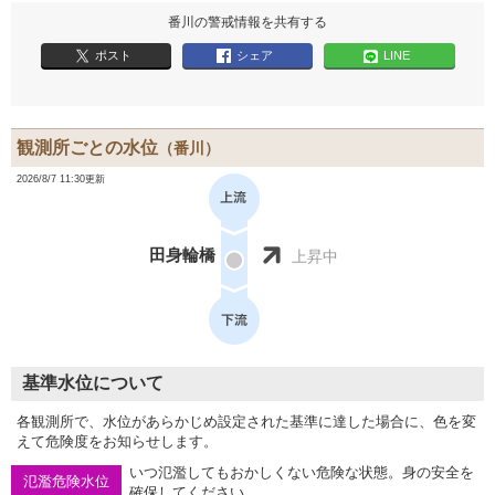
番川の警戒情報を共有する
ポスト
シェア
LINE
観測所ごとの水位
（番川）
2026/8/7 11:30更新
田身輪橋
上昇中
基準水位について
各観測所で、水位があらかじめ設定された基準に達した場合に、色を変
えて危険度をお知らせします。
いつ氾濫してもおかしくない危険な状態。身の安全を
氾濫危険水位
確保してください。