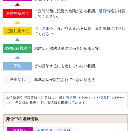
一定時間後に氾濫の危険がある状態。
避難情報
を確認
避難判断水位
してください。
河川の水位上昇が見込まれる状態。最新情報に注意し
氾濫注意水位
てください。
水防団待機水位
水防団が水防活動の準備を始める目安。
平常
どの基準水位にも達していない状態。
基準なし
基準水位が設定されていない観測所。
水位情報や氾濫警報・注意報は、
国土交通省
や
気象庁
（外部サイト）
（外部サイ
、自治体が発表している情報を掲載しています。
ト）
発令中の避難情報
避難指示
鹿児島県
沖縄県