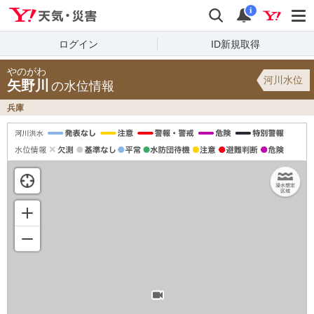
Yahoo!天気・災害
検索
通知
i
ログイン
ID新規取得
やのがわ
河川水位
矢野川
の水位情報
兵庫