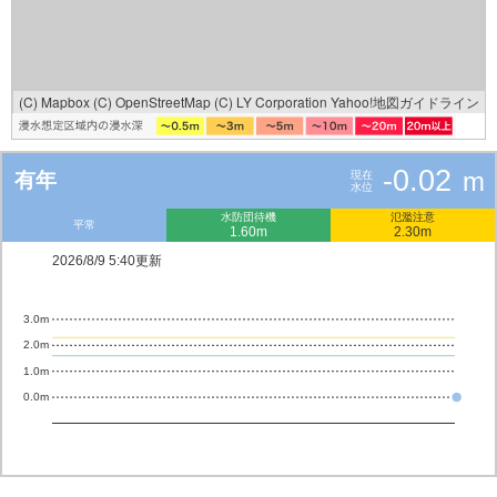
(C) Mapbox
(C) OpenStreetMap
(C) LY Corporation
Yahoo!地図ガイドライン
-0.02
m
有年
現在
水位
水防団待機
氾濫注意
平常
1.60m
2.30m
2026/8/9 5:40更新
3.0m
2.0m
1.0m
0.0m