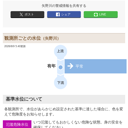
矢野川の警戒情報を共有する
ポスト
シェア
LINE
観測所ごとの水位
（矢野川）
2026/8/9 5:40更新
有年
平常
基準水位について
各観測所で、水位があらかじめ設定された基準に達した場合に、色を変
えて危険度をお知らせします。
いつ氾濫してもおかしくない危険な状態。身の安全を
氾濫危険水位
確保してください。