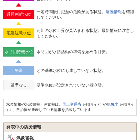
一定時間後に氾濫の危険がある状態。
避難情報
を確認
避難判断水位
してください。
河川の水位上昇が見込まれる状態。最新情報に注意し
氾濫注意水位
てください。
水防団待機水位
水防団が水防活動の準備を始める目安。
平常
どの基準水位にも達していない状態。
基準なし
基準水位が設定されていない観測所。
水位情報や氾濫警報・注意報は、
国土交通省
や
気象庁
（外部サイト）
（外部サイ
、自治体が発表している情報を掲載しています。
ト）
発表中の防災情報
気象警報