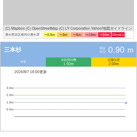
(C) Mapbox
(C) OpenStreetMap
(C) LY Corporation
Yahoo!地図ガイドライン
0.90
m
三本杉
現在
水位
水防団待機
氾濫注意
平常
1.50m
2.00m
2026/8/7 18:00更新
3.0m
2.0m
1.0m
0.0m