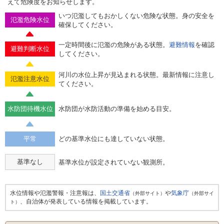
えて危険度をお知らせします。
いつ氾濫してもおかしくない危険な状態。身の安全を
氾濫危険水位
確保してください。
一定時間後に氾濫の危険がある状態。
避難情報
を確認
避難判断水位
してください。
河川の水位上昇が見込まれる状態。最新情報に注意し
氾濫注意水位
てください。
水防団待機水位
水防団が水防活動の準備を始める目安。
平常
どの基準水位にも達していない状態。
基準なし
基準水位が設定されていない観測所。
水位情報や氾濫警報・注意報は、
国土交通省
や
気象庁
（外部サイト）
（外部サイ
、自治体が発表している情報を掲載しています。
ト）