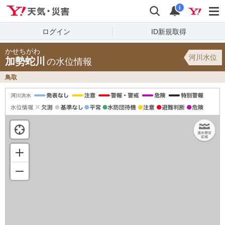
Yahoo!天気・災害
検索
通知
i
ログイン
ID新規取得
かせちがわ
河川水位
加勢蛇川
の水位情報
鳥取