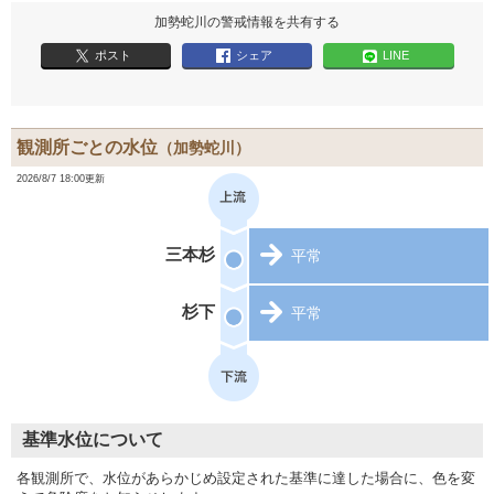
加勢蛇川の警戒情報を共有する
ポスト
シェア
LINE
観測所ごとの水位
（加勢蛇川）
2026/8/7 18:00更新
三本杉
平常
杉下
平常
基準水位について
各観測所で、水位があらかじめ設定された基準に達した場合に、色を変