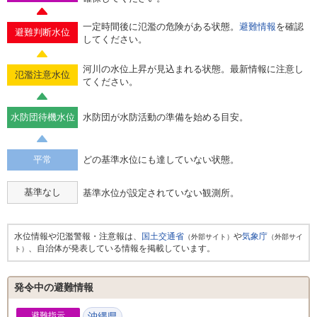
一定時間後に氾濫の危険がある状態。
避難情報
を確認
避難判断水位
してください。
河川の水位上昇が見込まれる状態。最新情報に注意し
氾濫注意水位
てください。
水防団待機水位
水防団が水防活動の準備を始める目安。
平常
どの基準水位にも達していない状態。
基準なし
基準水位が設定されていない観測所。
水位情報や氾濫警報・注意報は、
国土交通省
や
気象庁
（外部サイト）
（外部サイ
、自治体が発表している情報を掲載しています。
ト）
発令中の避難情報
避難指示
沖縄県