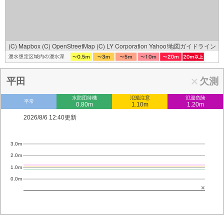
(C) Mapbox
(C) OpenStreetMap
(C) LY Corporation
Yahoo!地図ガイドライン
平田
欠測
水防団待機
氾濫注意
氾濫危険
平常
0.80m
1.10m
1.20m
2026/8/6 12:40更新
3.0m
2.0m
1.0m
0.0m
×