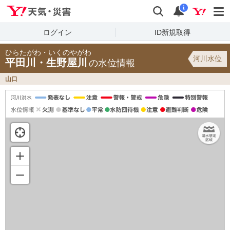
Yahoo!天気・災害
検索
通知
i
ログイン
ID新規取得
ひらたがわ・いくのやがわ
河川水位
平田川・生野屋川
の水位情報
山口