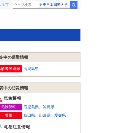
ヘルプ
東日本国際大学
検索
令中の避難情報
高齢者等避難
鹿児島県
表中の防災情報
気象警報
危険警報
鹿児島県
、
沖縄県
警報
秋田県
、
山形県
、
愛媛県
竜巻注意情報