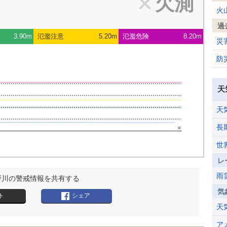
欠測
火
過
3.90m
氾濫注意
5.20m
氾濫危険
8.20m
災
防
天
天
長
×
世
レ
雨
野川の警戒情報を共有する
気
ト
シェア
天
ア