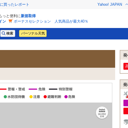
際に買ったレポート
Yahoo! JAPAN
でもっと便利に
新規取得
イン
ボーナスセレクション 人気商品が最大40％
パーソナル天気
発
発