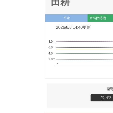
田耕
平常
水防団待機
2026/8/8 14:40更新
8.0m
6.0m
4.0m
2.0m
×
粟
ポス