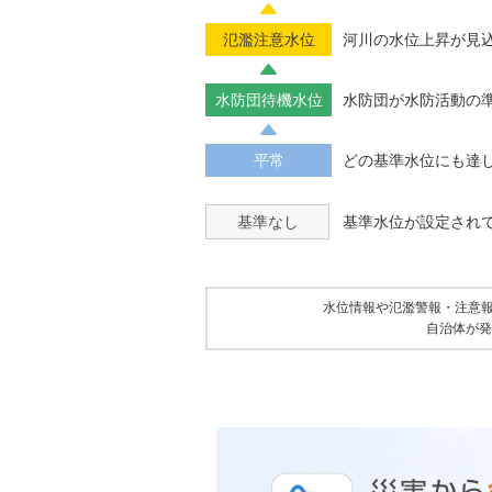
氾濫注意水位
河川の水位上昇が見
水防団待機水位
水防団が水防活動の
平常
どの基準水位にも達
基準なし
基準水位が設定され
水位情報や氾濫警報・注意
自治体が発