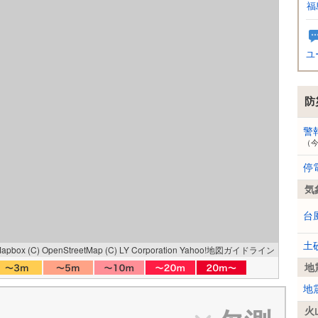
福
ユ
防
警
（
停
気
台
土
Mapbox
(C) OpenStreetMap
(C) LY Corporation
Yahoo!地図ガイドライン
地
地
火