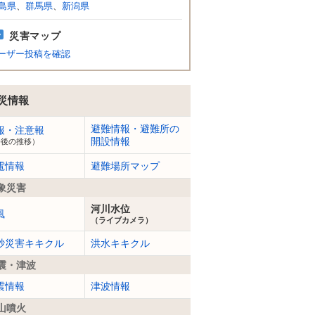
島県
、
群馬県
、
新潟県
災害マップ
ーザー投稿を確認
災情報
避難情報・避難所の
報・注意報
開設情報
今後の推移）
電情報
避難場所マップ
象災害
河川水位
風
（ライブカメラ）
砂災害キキクル
洪水キキクル
震・津波
震情報
津波情報
山噴火