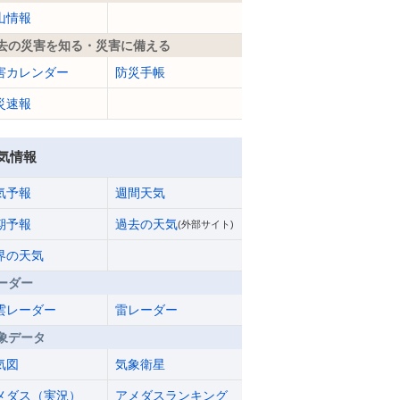
山情報
去の災害を知る・災害に備える
害カレンダー
防災手帳
災速報
気情報
気予報
週間天気
期予報
過去の天気
(外部サイト)
界の天気
ーダー
雲レーダー
雷レーダー
象データ
気図
気象衛星
メダス（実況）
アメダスランキング