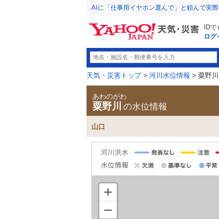
AIに「仕事用イヤホン選んで」と頼んで実
ID
ログ
天気・災害トップ
>
河川水位情報
> 粟野川
あわのがわ
粟野川
の水位情報
山口