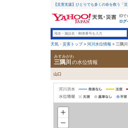
【災害支援】ひとりでも多くの命を救う「災
ID
ログ
天気・災害トップ
>
河川水位情報
> 三隅川
みすみがわ
三隅川
の水位情報
山口