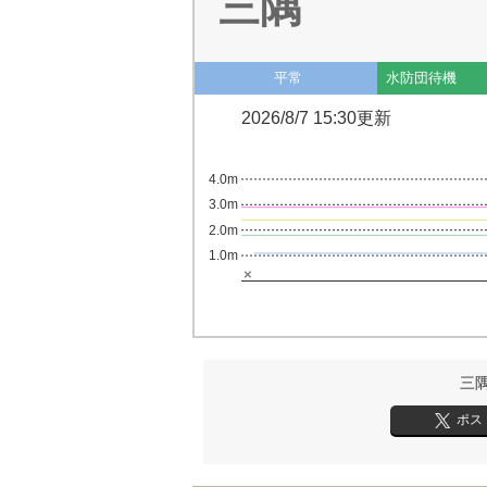
三隅
平常
水防団待機
2026/8/7 15:30更新
4.0m
3.0m
2.0m
1.0m
×
三
ポス