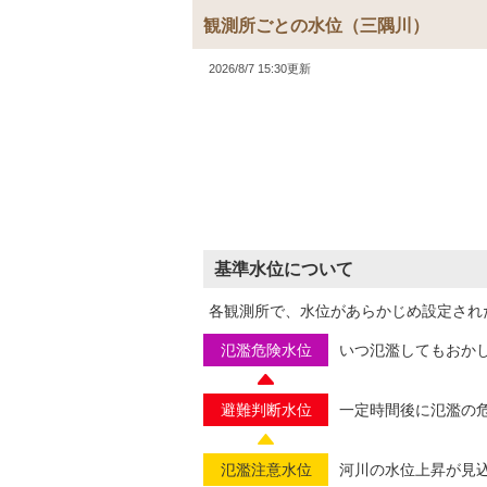
観測所ごとの水位
（三隅川）
2026/8/7 15:30更新
基準水位について
各観測所で、水位があらかじめ設定され
氾濫危険水位
いつ氾濫してもおか
避難判断水位
一定時間後に氾濫の
氾濫注意水位
河川の水位上昇が見