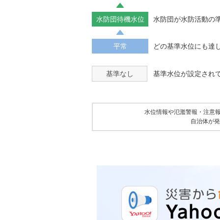
水防団待機水位
水防団が水防活動の
平常
どの基準水位にも達
基準なし
基準水位が設定され
水位情報や氾濫警報・注意
自治体が発