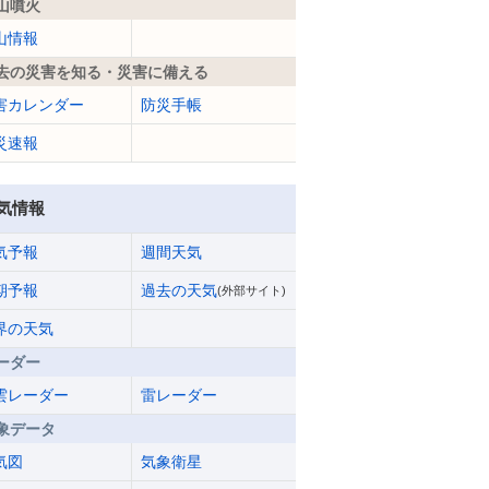
山噴火
山情報
去の災害を知る・災害に備える
害カレンダー
防災手帳
災速報
気情報
気予報
週間天気
期予報
過去の天気
(外部サイト)
界の天気
ーダー
雲レーダー
雷レーダー
象データ
気図
気象衛星