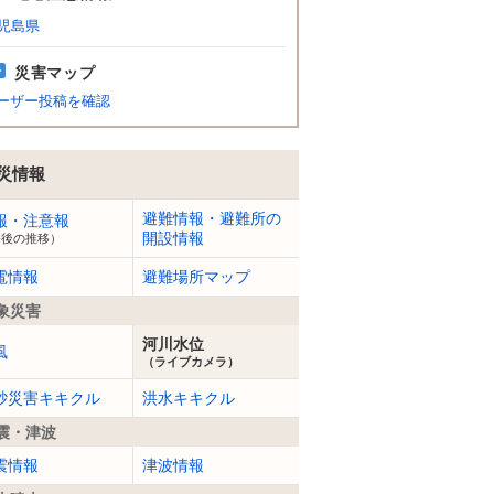
児島県
災害マップ
ーザー投稿を確認
災情報
避難情報・避難所の
報・注意報
開設情報
今後の推移）
電情報
避難場所マップ
象災害
河川水位
風
（ライブカメラ）
砂災害キキクル
洪水キキクル
震・津波
震情報
津波情報