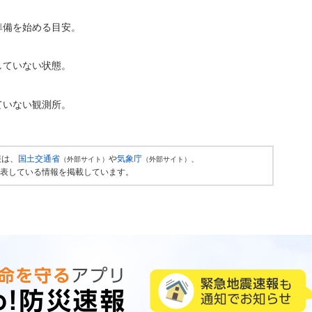
準備を始める目安。
していない状態。
ていない観測所。
報は、
国土交通省
や
気象庁
、
（外部サイト）
（外部サイト）
表している情報を掲載しています。