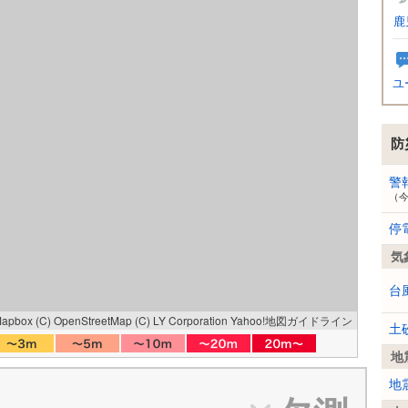
鹿
ユ
防
警
（
停
気
台
Mapbox
(C) OpenStreetMap
(C) LY Corporation
Yahoo!地図ガイドライン
土
地
地