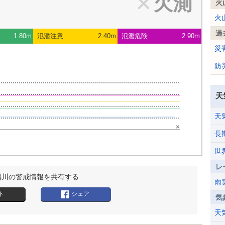
欠測
火
火
過
1.80m
氾濫注意
2.40m
氾濫危険
2.90m
災
防
天
天
×
長
世
レ
隅川の警戒情報を共有する
雨
ト
シェア
気
天