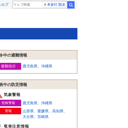
ヘルプ
本多灯 競泳
検索
令中の避難情報
避難指示
鹿児島県
、
沖縄県
表中の防災情報
気象警報
危険警報
鹿児島県
、
沖縄県
警報
山形県
、
愛媛県
、
高知県
、
大分県
、
宮崎県
竜巻注意情報