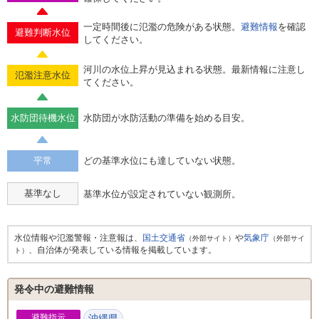
一定時間後に氾濫の危険がある状態。
避難情報
を確認
避難判断水位
してください。
河川の水位上昇が見込まれる状態。最新情報に注意し
氾濫注意水位
てください。
水防団待機水位
水防団が水防活動の準備を始める目安。
平常
どの基準水位にも達していない状態。
基準なし
基準水位が設定されていない観測所。
水位情報や氾濫警報・注意報は、
国土交通省
や
気象庁
（外部サイト）
（外部サイ
、自治体が発表している情報を掲載しています。
ト）
発令中の避難情報
避難指示
沖縄県