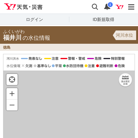
Yahoo!天気・災害
検索
通知
i
ログイン
ID新規取得
ふくいがわ
河川水位
福井川
の水位情報
徳島