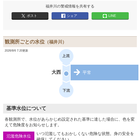
福井川の警戒情報を共有する
ポスト
シェア
LINE
観測所ごとの水位
（福井川）
2026/8/6 7:20更新
大西
平常
基準水位について
各観測所で、水位があらかじめ設定された基準に達した場合に、色を変
えて危険度をお知らせします。
いつ氾濫してもおかしくない危険な状態。身の安全を
氾濫危険水位
確保してください。