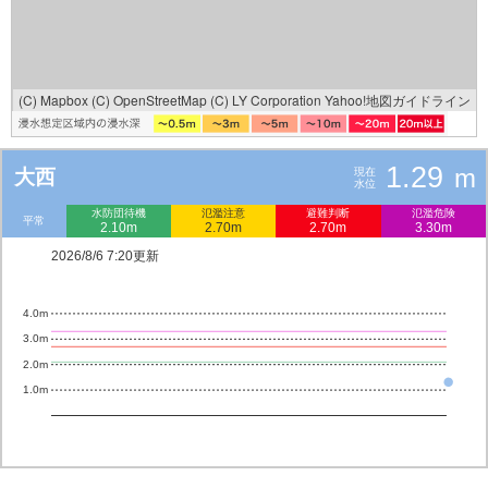
(C) Mapbox
(C) OpenStreetMap
(C) LY Corporation
Yahoo!地図ガイドライン
1.29
m
大西
現在
水位
水防団待機
氾濫注意
避難判断
氾濫危険
平常
2.10m
2.70m
2.70m
3.30m
2026/8/6 7:20更新
4.0m
3.0m
2.0m
1.0m