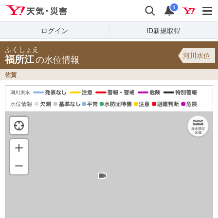
Yahoo!天気・災害
検索
通知
i
ログイン
ID新規取得
ふくしょえ
河川水位
福所江
の水位情報
佐賀