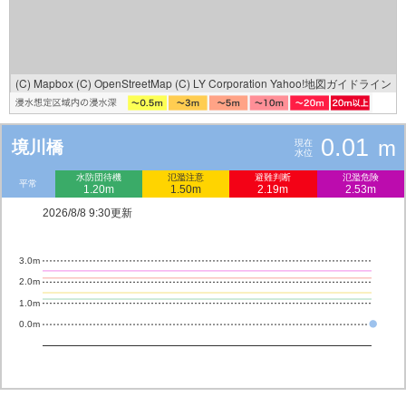
(C) Mapbox
(C) OpenStreetMap
(C) LY Corporation
Yahoo!地図ガイドライン
0.01
m
境川橋
現在
水位
水防団待機
氾濫注意
避難判断
氾濫危険
平常
1.20m
1.50m
2.19m
2.53m
2026/8/8 9:30更新
3.0m
2.0m
1.0m
0.0m