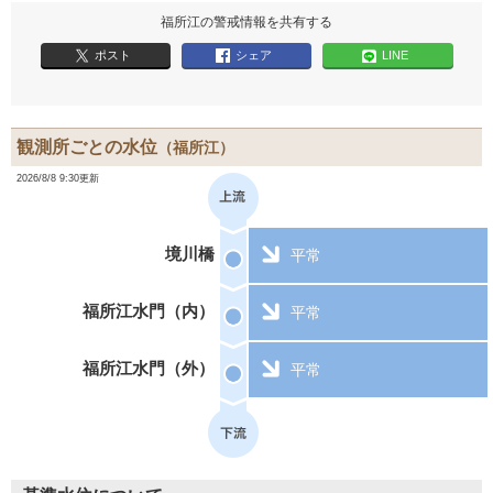
福所江の警戒情報を共有する
ポスト
シェア
LINE
観測所ごとの水位
（福所江）
2026/8/8 9:30更新
境川橋
平常
福所江水門（内）
平常
福所江水門（外）
平常