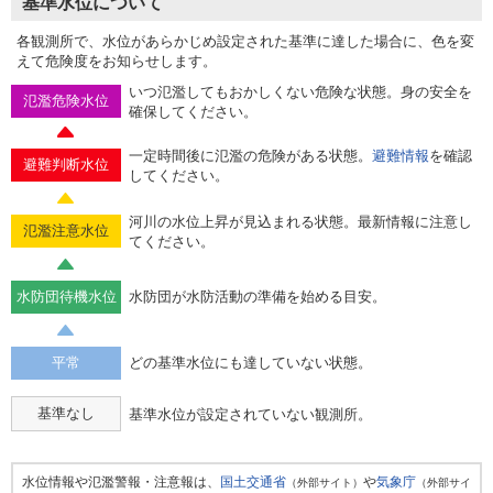
基準水位について
各観測所で、水位があらかじめ設定された基準に達した場合に、色を変
えて危険度をお知らせします。
いつ氾濫してもおかしくない危険な状態。身の安全を
氾濫危険水位
確保してください。
一定時間後に氾濫の危険がある状態。
避難情報
を確認
避難判断水位
してください。
河川の水位上昇が見込まれる状態。最新情報に注意し
氾濫注意水位
てください。
水防団待機水位
水防団が水防活動の準備を始める目安。
平常
どの基準水位にも達していない状態。
基準なし
基準水位が設定されていない観測所。
水位情報や氾濫警報・注意報は、
国土交通省
や
気象庁
（外部サイト）
（外部サイ