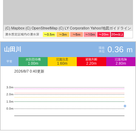
(C) Mapbox
(C) OpenStreetMap
(C) LY Corporation
Yahoo!地図ガイドライン
0.36
m
山田川
現在
水位
水防団待機
氾濫注意
避難判断
氾濫危険
平常
1.00m
1.60m
2.20m
2.80m
2026/8/7 0:40更新
3.0m
2.0m
1.0m
0.0m