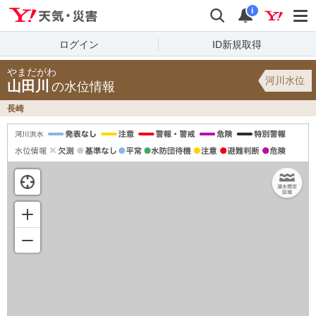
Yahoo!天気・災害
検索
通知
i
ログイン
ID新規取得
やまだがわ
河川水位
山田川
の水位情報
長崎