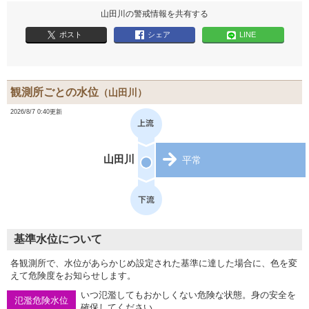
山田川の警戒情報を共有する
ポスト
シェア
LINE
観測所ごとの水位
（山田川）
2026/8/7 0:40更新
山田川
平常
基準水位について
各観測所で、水位があらかじめ設定された基準に達した場合に、色を変
えて危険度をお知らせします。
いつ氾濫してもおかしくない危険な状態。身の安全を
氾濫危険水位
確保してください。