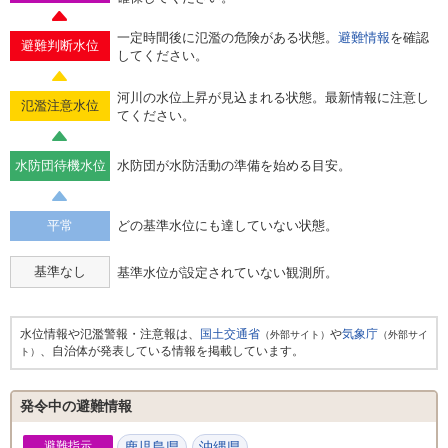
一定時間後に氾濫の危険がある状態。
避難情報
を確認
避難判断水位
してください。
河川の水位上昇が見込まれる状態。最新情報に注意し
氾濫注意水位
てください。
水防団待機水位
水防団が水防活動の準備を始める目安。
平常
どの基準水位にも達していない状態。
基準なし
基準水位が設定されていない観測所。
水位情報や氾濫警報・注意報は、
国土交通省
や
気象庁
（外部サイト）
（外部サイ
、自治体が発表している情報を掲載しています。
ト）
発令中の避難情報
避難指示
鹿児島県
沖縄県