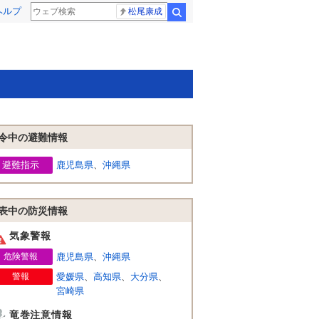
ヘルプ
松尾康成
検索
令中の避難情報
避難指示
鹿児島県
、
沖縄県
表中の防災情報
気象警報
危険警報
鹿児島県
、
沖縄県
警報
愛媛県
、
高知県
、
大分県
、
宮崎県
竜巻注意情報