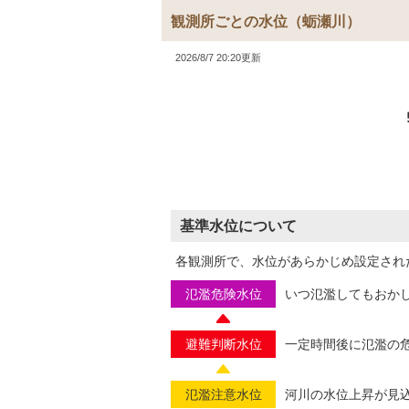
観測所ごとの水位
（蛎瀬川）
2026/8/7 20:20更新
基準水位について
各観測所で、水位があらかじめ設定され
氾濫危険水位
いつ氾濫してもおか
避難判断水位
一定時間後に氾濫の
氾濫注意水位
河川の水位上昇が見