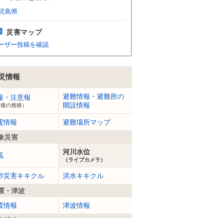
児島県
災害マップ
ーザー投稿を確認
災情報
避難情報・避難所の
報・注意報
開設情報
今後の推移）
電情報
避難場所マップ
象災害
河川水位
風
（ライブカメラ）
砂災害キキクル
洪水キキクル
震・津波
震情報
津波情報