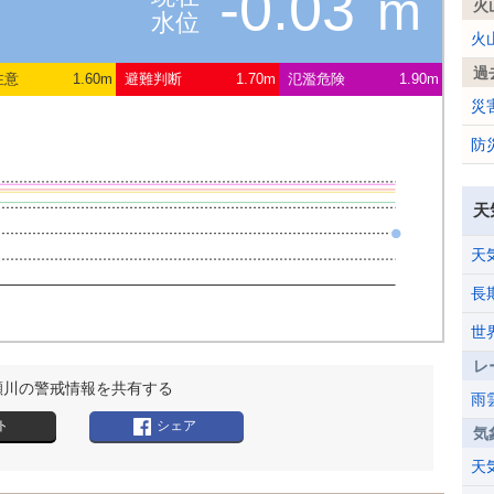
-0.03
m
火
水位
火
過
注意
1.60m
避難判断
1.70m
氾濫危険
1.90m
災
防
天
天
長
世
レ
瀬川の警戒情報を共有する
雨
ト
シェア
気
天