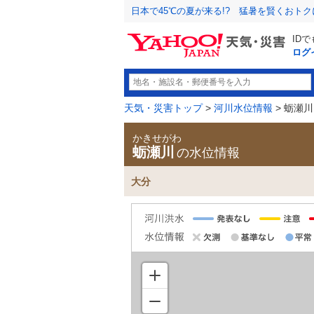
日本で45℃の夏が来る!? 猛暑を賢くおト
ID
ログ
天気・災害トップ
>
河川水位情報
> 蛎瀬川
かきせがわ
蛎瀬川
の水位情報
大分