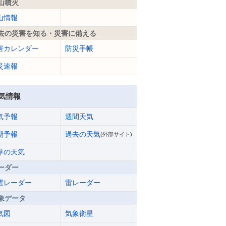
山噴火
山情報
去の災害を知る・災害に備える
害カレンダー
防災手帳
災速報
気情報
気予報
週間天気
期予報
過去の天気
(外部サイト)
界の天気
ーダー
雲レーダー
雷レーダー
象データ
気図
気象衛星