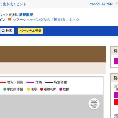
クに生き抜くヒント
Yahoo! JAPAN
でもっと便利に
新規取得
イン
ヤフーショッピングなら「毎日5％」おトク
パーソナル天気
発
発