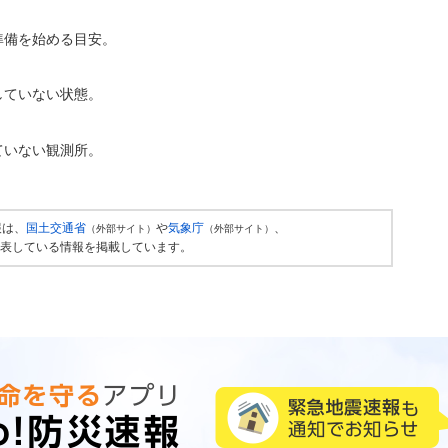
準備を始める目安。
していない状態。
ていない観測所。
報は、
国土交通省
や
気象庁
、
（外部サイト）
（外部サイト）
表している情報を掲載しています。