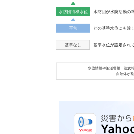
水防団待機水位
水防団が水防活動の
平常
どの基準水位にも達
基準なし
基準水位が設定され
水位情報や氾濫警報・注意
自治体が発