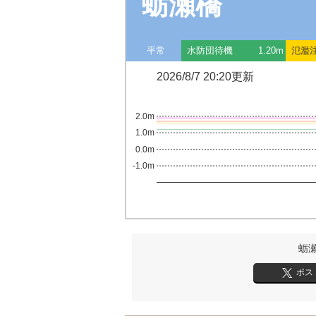
蛎瀬橋
平常
水防団待機
1.20m
氾濫
2026/8/7 20:20更新
2.0m
1.0m
0.0m
-1.0m
蛎
ポス