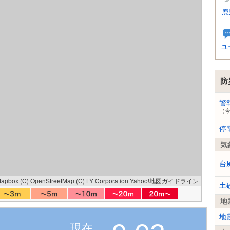
鹿
ユ
防
警
（
停
気
台
Mapbox
(C) OpenStreetMap
(C) LY Corporation
Yahoo!地図ガイドライン
土
地
地
現在