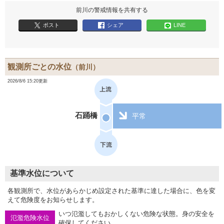
前川の警戒情報を共有する
ポスト
シェア
LINE
観測所ごとの水位
（前川）
2026/8/6 15:20更新
石踊橋
平常
基準水位について
各観測所で、水位があらかじめ設定された基準に達した場合に、色を変
えて危険度をお知らせします。
いつ氾濫してもおかしくない危険な状態。身の安全を
氾濫危険水位
確保してください。