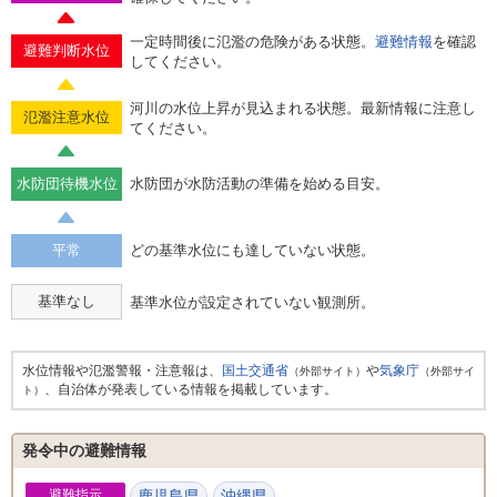
一定時間後に氾濫の危険がある状態。
避難情報
を確認
避難判断水位
してください。
河川の水位上昇が見込まれる状態。最新情報に注意し
氾濫注意水位
てください。
水防団待機水位
水防団が水防活動の準備を始める目安。
平常
どの基準水位にも達していない状態。
基準なし
基準水位が設定されていない観測所。
水位情報や氾濫警報・注意報は、
国土交通省
や
気象庁
（外部サイト）
（外部サイ
、自治体が発表している情報を掲載しています。
ト）
発令中の避難情報
避難指示
鹿児島県
沖縄県