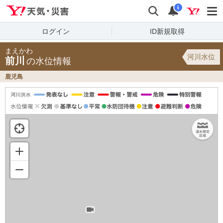
Yahoo!天気・災害
検索
通知
i
ログイン
ID新規取得
まえかわ
河川水位
前川
の水位情報
鹿児島