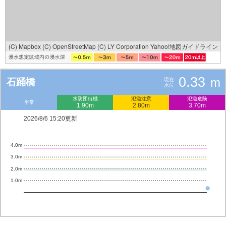
(C) Mapbox
(C) OpenStreetMap
(C) LY Corporation
Yahoo!地図ガイドライン
0.33
m
石踊橋
現在
水位
水防団待機
氾濫注意
氾濫危険
平常
1.90m
2.80m
3.70m
2026/8/6 15:20更新
4.0m
3.0m
2.0m
1.0m