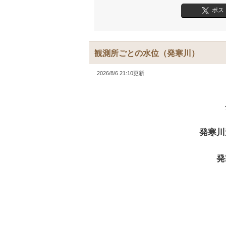
ポス
観測所ごとの水位
（発寒川）
2026/8/6 21:10更新
発寒川
発