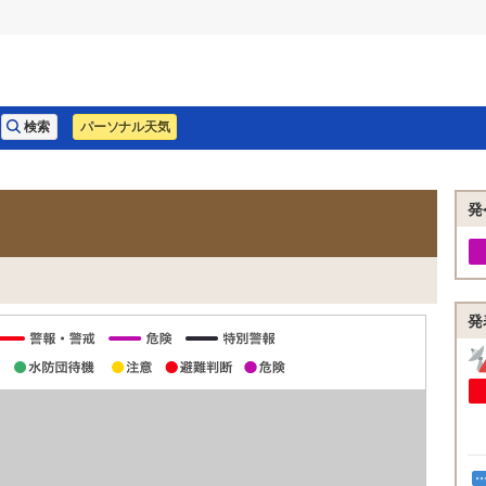
パーソナル天気
発
発