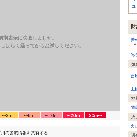
ユ
防
初期表示に失敗しました。
警
（
、しばらく経ってからお試しください。
停
気
台
土
地
地
火
火
寒川の警戒情報を共有する
過