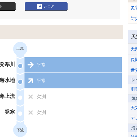
ト
シェア
災
防
天
天
長
発寒川
平常
世
遊水地
レ
平常
雨
寒上流
欠測
気
天
発寒
欠測
ア
海