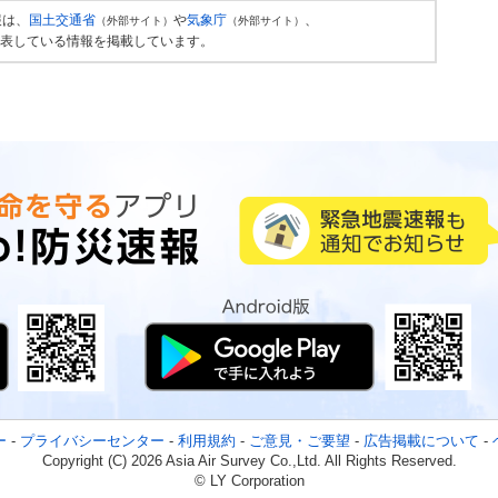
報は、
国土交通省
や
気象庁
、
（外部サイト）
（外部サイト）
表している情報を掲載しています。
ー
-
プライバシーセンター
-
利用規約
-
ご意見・ご要望
-
広告掲載について
-
Copyright (C) 2026 Asia Air Survey Co.,Ltd. All Rights Reserved.
© LY Corporation