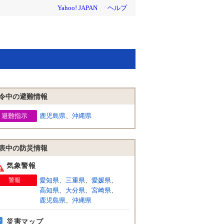
令中の避難情報
避難指示
鹿児島県
、
沖縄県
表中の防災情報
気象警報
警報
愛知県
、
三重県
、
愛媛県
、
高知県
、
大分県
、
宮崎県
、
鹿児島県
、
沖縄県
災害マップ