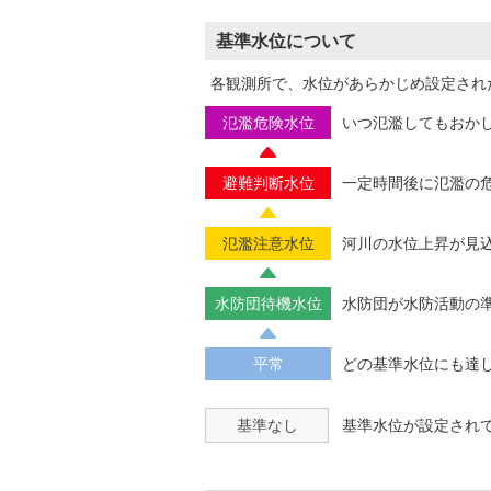
基準水位について
各観測所で、水位があらかじめ設定され
氾濫危険水位
いつ氾濫してもおか
避難判断水位
一定時間後に氾濫の
氾濫注意水位
河川の水位上昇が見
水防団待機水位
水防団が水防活動の
平常
どの基準水位にも達
基準なし
基準水位が設定され