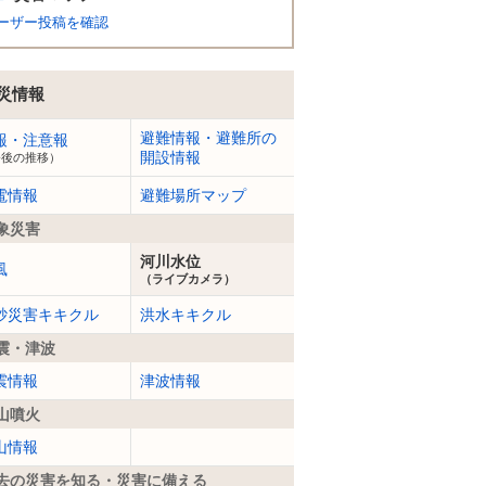
ーザー投稿を確認
災情報
避難情報・避難所の
報・注意報
開設情報
今後の推移）
電情報
避難場所マップ
象災害
河川水位
風
（ライブカメラ）
砂災害キキクル
洪水キキクル
震・津波
震情報
津波情報
山噴火
山情報
去の災害を知る・災害に備える