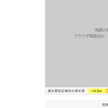
地図の
ブラウザ再読込か
発