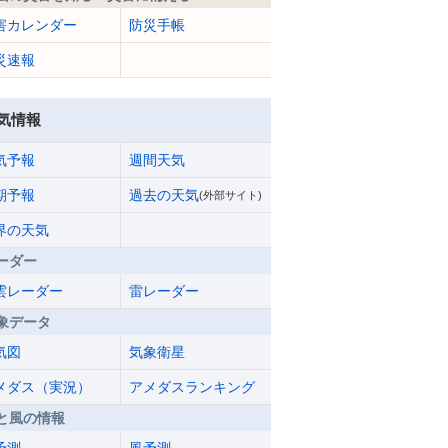
害カレンダー
防災手帳
災速報
気情報
気予報
週間天気
期予報
過去の天気
(外部サイト)
界の天気
ーダー
雲レーダー
雷レーダー
象データ
気図
気象衛星
メダス（実況）
アメダスランキング
と風の情報