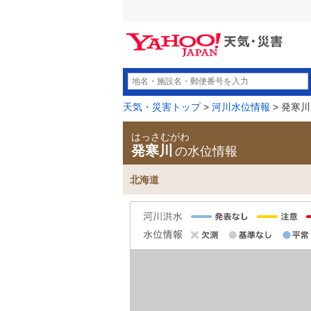
天気・災害トップ
>
河川水位情報
> 発寒川
はっさむがわ
発寒川
の水位情報
北海道