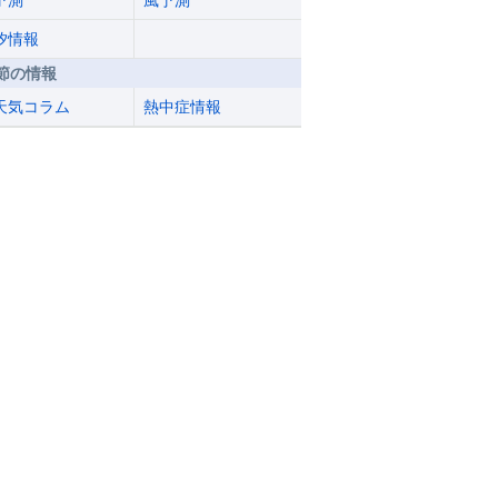
予測
風予測
汐情報
節の情報
天気コラム
熱中症情報