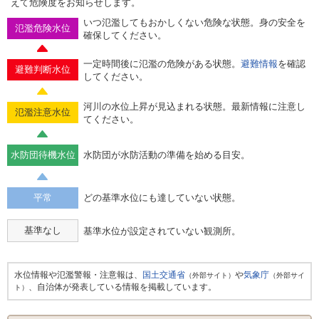
えて危険度をお知らせします。
いつ氾濫してもおかしくない危険な状態。身の安全を
氾濫危険水位
確保してください。
一定時間後に氾濫の危険がある状態。
避難情報
を確認
避難判断水位
してください。
河川の水位上昇が見込まれる状態。最新情報に注意し
氾濫注意水位
てください。
水防団待機水位
水防団が水防活動の準備を始める目安。
平常
どの基準水位にも達していない状態。
基準なし
基準水位が設定されていない観測所。
水位情報や氾濫警報・注意報は、
国土交通省
や
気象庁
（外部サイト）
（外部サイ
、自治体が発表している情報を掲載しています。
ト）