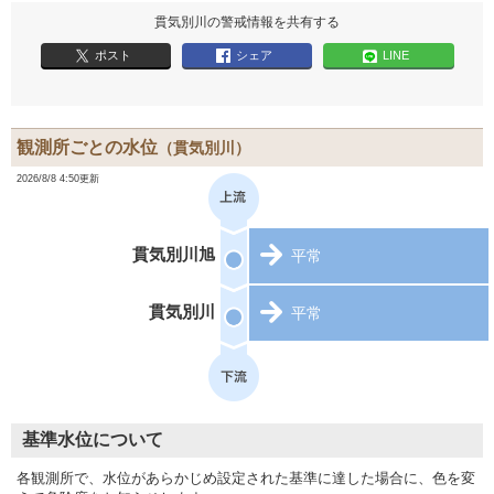
貫気別川の警戒情報を共有する
ポスト
シェア
LINE
観測所ごとの水位
（貫気別川）
2026/8/8 4:50更新
貫気別川旭
平常
貫気別川
平常
基準水位について
各観測所で、水位があらかじめ設定された基準に達した場合に、色を変