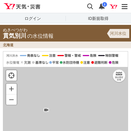
Yahoo!天気・災害
検索
通知
i
ログイン
ID新規取得
ぬきべつがわ
河川水位
貫気別川
の水位情報
北海道