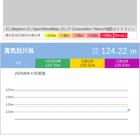
(C) Mapbox
(C) OpenStreetMap
(C) LY Corporation
Yahoo!地図ガイドライン
124.22
m
貫気別川旭
現在
水位
水防団待機
氾濫注意
氾濫危険
平常
124.75m
125.31m
126.83m
2026/8/8 4:50更新
127m
126m
125m
124m