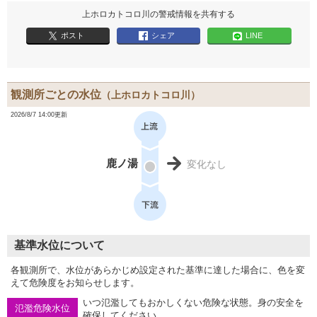
上ホロカトコロ川の警戒情報を共有する
ポスト
シェア
LINE
観測所ごとの水位
（上ホロカトコロ川）
2026/8/7 14:00更新
鹿ノ湯
変化なし
基準水位について
各観測所で、水位があらかじめ設定された基準に達した場合に、色を変
えて危険度をお知らせします。
いつ氾濫してもおかしくない危険な状態。身の安全を
氾濫危険水位
確保してください。