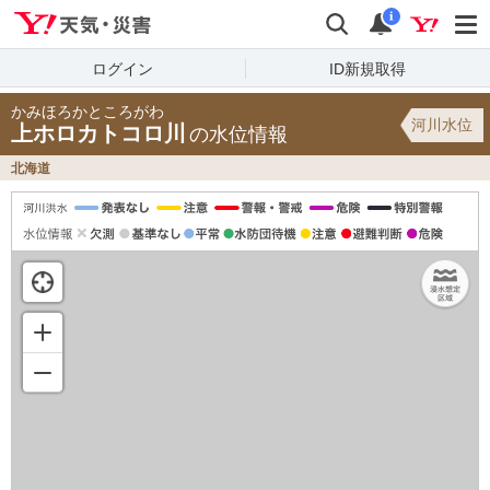
Yahoo!天気・災害
検索
通知
i
ログイン
ID新規取得
かみほろかところがわ
河川水位
上ホロカトコロ川
の水位情報
北海道