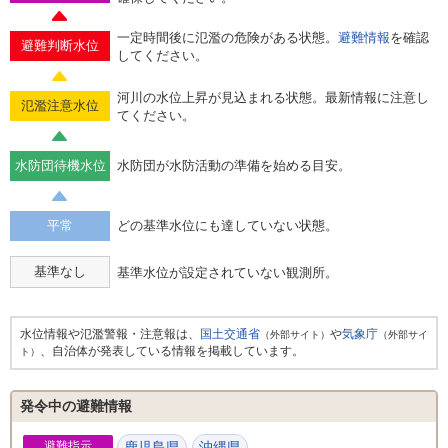
一定時間後に氾濫の危険がある状態。
避難情報
を確認
避難判断水位
してください。
河川の水位上昇が見込まれる状態。最新情報に注意し
氾濫注意水位
てください。
水防団待機水位
水防団が水防活動の準備を始める目安。
平常
どの基準水位にも達していない状態。
基準なし
基準水位が設定されていない観測所。
水位情報や氾濫警報・注意報は、
国土交通省
や
気象庁
（外部サイト）
（外部サイ
、自治体が発表している情報を掲載しています。
ト）
発令中の避難情報
避難指示
鹿児島県
沖縄県