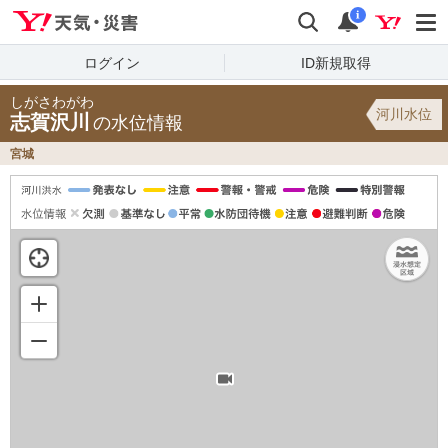
Yahoo!天気・災害
検索
通知
i
ログイン
ID新規取得
しがさわがわ
河川水位
志賀沢川
の水位情報
宮城