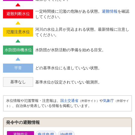
一定時間後に氾濫の危険がある状態。
避難情報
を確認
避難判断水位
してください。
河川の水位上昇が見込まれる状態。最新情報に注意し
氾濫注意水位
てください。
水防団待機水位
水防団が水防活動の準備を始める目安。
平常
どの基準水位にも達していない状態。
基準なし
基準水位が設定されていない観測所。
水位情報や氾濫警報・注意報は、
国土交通省
や
気象庁
（外部サイト）
（外部サイ
、自治体が発表している情報を掲載しています。
ト）
発令中の避難情報
避難指示
鹿児島県
沖縄県