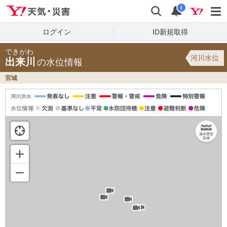
Yahoo!天気・災害
検索
通知
i
ログイン
ID新規取得
できがわ
河川水位
出来川
の水位情報
宮城