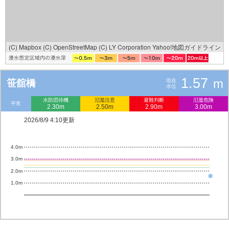
(C) Mapbox
(C) OpenStreetMap
(C) LY Corporation
Yahoo!地図ガイドライン
1.57
m
笹舘橋
現在
水位
水防団待機
氾濫注意
避難判断
氾濫危険
平常
2.30m
2.50m
2.90m
3.00m
2026/8/9 4:10更新
4.0m
3.0m
2.0m
1.0m