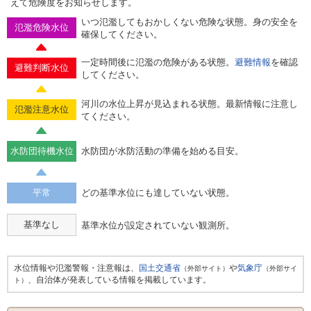
えて危険度をお知らせします。
いつ氾濫してもおかしくない危険な状態。身の安全を
氾濫危険水位
確保してください。
一定時間後に氾濫の危険がある状態。
避難情報
を確認
避難判断水位
してください。
河川の水位上昇が見込まれる状態。最新情報に注意し
氾濫注意水位
てください。
水防団待機水位
水防団が水防活動の準備を始める目安。
平常
どの基準水位にも達していない状態。
基準なし
基準水位が設定されていない観測所。
水位情報や氾濫警報・注意報は、
国土交通省
や
気象庁
（外部サイト）
（外部サイ
、自治体が発表している情報を掲載しています。
ト）