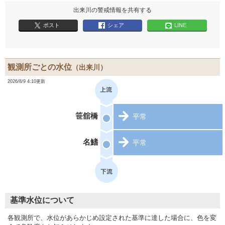
出来川の警戒情報を共有する
ポスト
シェア
LINE
観測所ごとの水位
（出来川）
2026/8/9 4:10更新
笹舘橋
平常
名鰭
平常
基準水位について
各観測所で、水位があらかじめ設定された基準に達した場合に、色を変