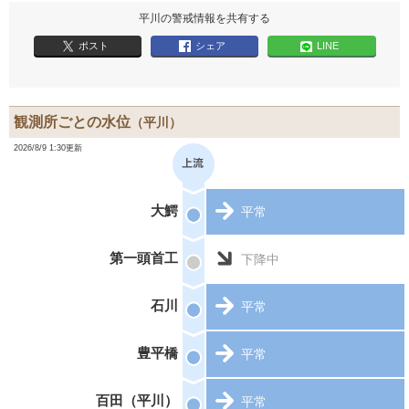
平川の警戒情報を共有する
ポスト
シェア
LINE
観測所ごとの水位
（平川）
2026/8/9 1:30更新
大鰐
平常
第一頭首工
下降中
石川
平常
豊平橋
平常
百田（平川）
平常