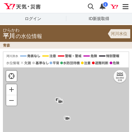
Yahoo!天気・災害
検索
通知
i
ログイン
ID新規取得
ひらかわ
河川水位
平川
の水位情報
青森