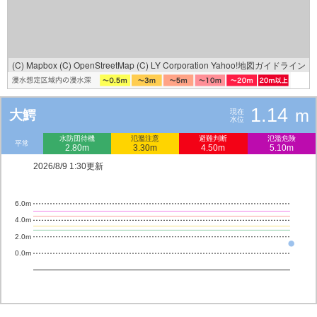
(C) Mapbox
(C) OpenStreetMap
(C) LY Corporation
Yahoo!地図ガイドライン
1.14
m
大鰐
現在
水位
水防団待機
氾濫注意
避難判断
氾濫危険
平常
2.80m
3.30m
4.50m
5.10m
2026/8/9 1:30更新
6.0m
4.0m
2.0m
0.0m