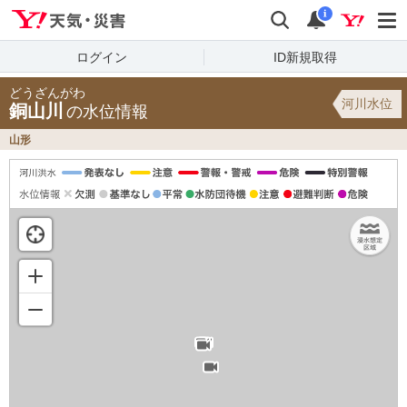
Yahoo!天気・災害
検索
通知
i
ログイン
ID新規取得
どうざんがわ
河川水位
銅山川
の水位情報
山形