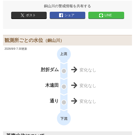
銅山川の警戒情報を共有する
ポスト
シェア
LINE
観測所ごとの水位
（銅山川）
2026/8/9 7:30更新
肘折ダム
変化なし
木遠田
変化なし
通り
変化なし