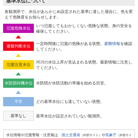
基準水位について
各観測所で、水位があらかじめ設定された基準に達した場合に、色を変
えて危険度をお知らせします。
いつ氾濫してもおかしくない危険な状態。身の安全を
氾濫危険水位
確保してください。
一定時間後に氾濫の危険がある状態。
避難情報
を確認
避難判断水位
してください。
河川の水位上昇が見込まれる状態。最新情報に注意し
氾濫注意水位
てください。
水防団待機水位
水防団が水防活動の準備を始める目安。
平常
どの基準水位にも達していない状態。
基準なし
基準水位が設定されていない観測所。
水位情報や氾濫警報・注意報は、
国土交通省
や
気象庁
（外部サイト）
（外部サイ