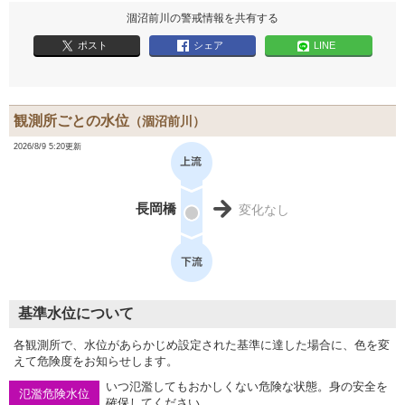
涸沼前川の警戒情報を共有する
ポスト
シェア
LINE
観測所ごとの水位
（涸沼前川）
2026/8/9 5:20更新
長岡橋
変化なし
基準水位について
各観測所で、水位があらかじめ設定された基準に達した場合に、色を変
えて危険度をお知らせします。
いつ氾濫してもおかしくない危険な状態。身の安全を
氾濫危険水位
確保してください。