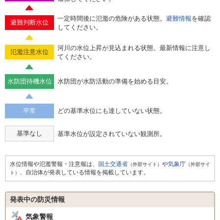
一定時間後に氾濫の危険がある状態。
避難情報
を確認
避難判断水位
してください。
河川の水位上昇が見込まれる状態。最新情報に注意し
氾濫注意水位
てください。
水防団待機水位
水防団が水防活動の準備を始める目安。
平常
どの基準水位にも達していない状態。
基準なし
基準水位が設定されていない観測所。
水位情報や氾濫警報・注意報は、
国土交通省
や
気象庁
（外部サイト）
（外部サイ
、自治体が発表している情報を掲載しています。
ト）
発表中の防災情報
気象警報