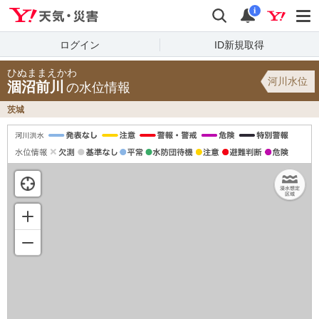
Yahoo!天気・災害
検索
通知
i
ログイン
ID新規取得
ひぬままえかわ
河川水位
涸沼前川
の水位情報
茨城