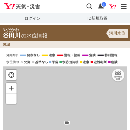
Yahoo!天気・災害
検索
通知
i
ログイン
ID新規取得
やだかわ
河川水位
谷田川
の水位情報
茨城