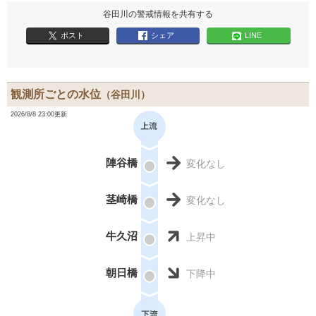
谷田川の警戒情報を共有する
ポスト
シェア
LINE
観測所ごとの水位
（谷田川）
2026/8/8 23:00更新
陣谷橋
変化なし
茎崎橋
変化なし
牛久沼
上昇中
朝日橋
下降中