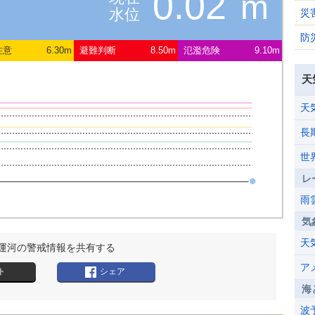
0.02
m
水位
災
防
注意
6.30m
避難判断
8.50m
氾濫危険
9.10m
天
天
長
世
レ
雨
気
天
運河の警戒情報を共有する
ア
ト
シェア
海
波