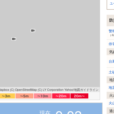
ユ
防
警
（
停
気
台
土
地
地
Mapbox
(C) OpenStreetMap
(C) LY Corporation
Yahoo!地図ガイドライン
火
火
過
現在