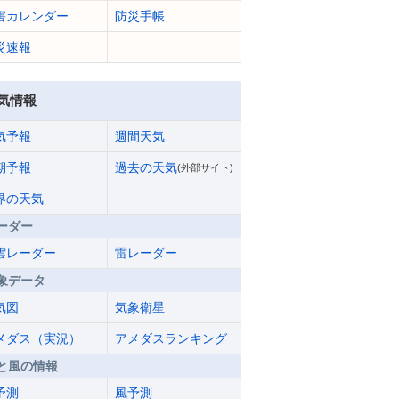
害カレンダー
防災手帳
災速報
気情報
気予報
週間天気
期予報
過去の天気
(外部サイト)
界の天気
ーダー
雲レーダー
雷レーダー
象データ
気図
気象衛星
メダス（実況）
アメダスランキング
と風の情報
予測
風予測