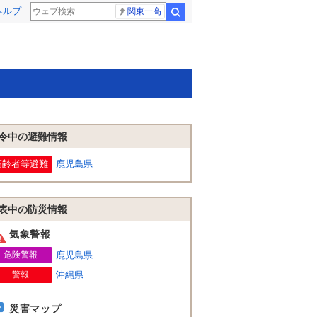
ヘルプ
関東一高
検索
令中の避難情報
高齢者等避難
鹿児島県
表中の防災情報
気象警報
危険警報
鹿児島県
警報
沖縄県
災害マップ