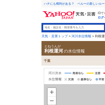
ハチにも権利がある？ ペルーの新しいルー
ID
ログ
天気・災害トップ
>
河川水位情報
> 利根
とねうんが
利根運河
の水位情報
千葉