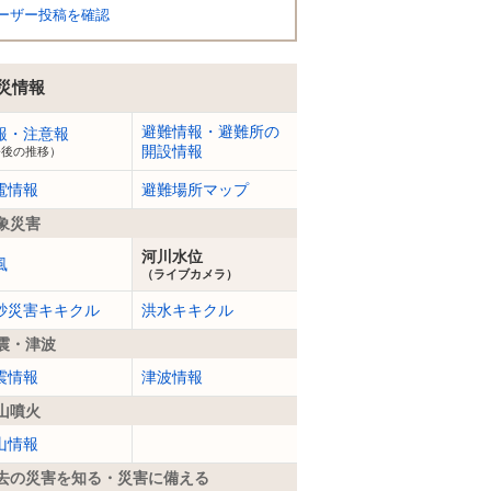
ーザー投稿を確認
災情報
避難情報・避難所の
報・注意報
開設情報
今後の推移）
電情報
避難場所マップ
象災害
河川水位
風
（ライブカメラ）
砂災害キキクル
洪水キキクル
震・津波
震情報
津波情報
山噴火
山情報
去の災害を知る・災害に備える