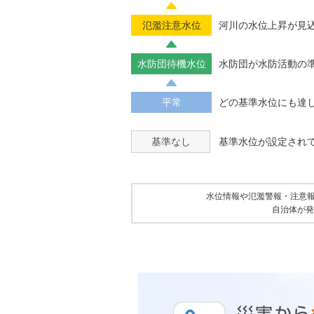
氾濫注意水位
河川の水位上昇が見
水防団待機水位
水防団が水防活動の
平常
どの基準水位にも達
基準なし
基準水位が設定され
水位情報や氾濫警報・注意
自治体が発