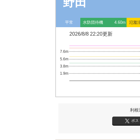
野田
平常
水防団待機
4.60m
氾濫
2026/8/8 22:20更新
7.6m
5.6m
3.8m
1.9m
利根
ポス