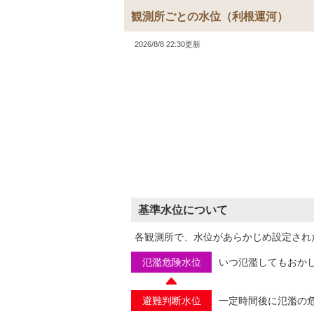
観測所ごとの水位
（利根運河）
2026/8/8 22:30更新
基準水位について
各観測所で、水位があらかじめ設定され
氾濫危険水位
いつ氾濫してもおか
避難判断水位
一定時間後に氾濫の