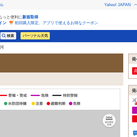
ル
Yahoo! JAPAN
でもっと便利に
新規取得
イン
初回購入限定、アプリで使えるお得なクーポン
パーソナル天気
運河
発
発