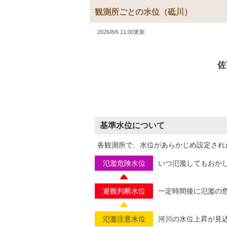
観測所ごとの水位
（砥川）
2026/8/6 11:00更新
佐
基準水位について
各観測所で、水位があらかじめ設定され
氾濫危険水位
いつ氾濫してもおか
避難判断水位
一定時間後に氾濫の
氾濫注意水位
河川の水位上昇が見