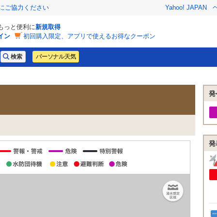
金にご協力ください
Yahoo! JAPAN
でもっと便利に
新規取得
イン
初回購入限定、アプリで使えるお得なクーポン
パーソナル天気
発
発