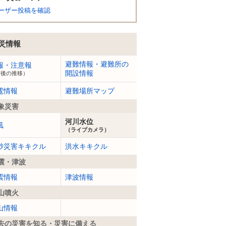
ーザー投稿を確認
災情報
避難情報・避難所の
報・注意報
開設情報
今後の推移）
電情報
避難場所マップ
象災害
河川水位
風
（ライブカメラ）
砂災害キキクル
洪水キキクル
震・津波
震情報
津波情報
山噴火
山情報
去の災害を知る・災害に備える