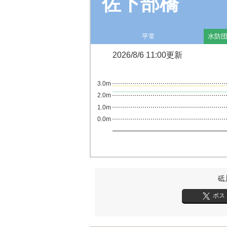
佐下部橋
平常
水防
2026/8/6 11:00更新
3.0m
2.0m
1.0m
0.0m
砥
ポス