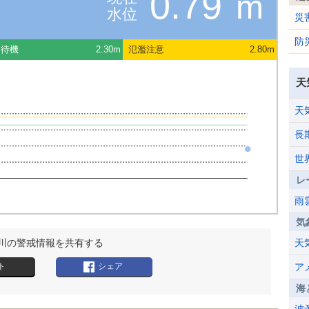
0.79
m
水位
災
防
団待機
2.30m
氾濫注意
2.80m
天
天
長
世
レ
雨
気
川の警戒情報を共有する
天
ト
シェア
ア
海