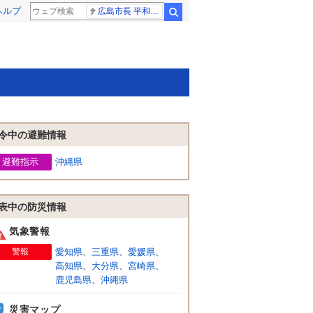
ヘルプ
広島市長 平和宣言
検索
令中の避難情報
避難指示
沖縄県
表中の防災情報
気象警報
警報
愛知県
、
三重県
、
愛媛県
、
高知県
、
大分県
、
宮崎県
、
鹿児島県
、
沖縄県
災害マップ