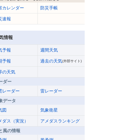
害カレンダー
防災手帳
災速報
気情報
気予報
週間天気
期予報
過去の天気
(外部サイト)
界の天気
ーダー
雲レーダー
雷レーダー
象データ
気図
気象衛星
メダス（実況）
アメダスランキング
と風の情報