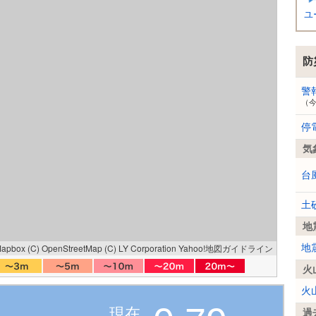
ユ
防
警
（
停
気
台
土
地
Mapbox
(C) OpenStreetMap
(C) LY Corporation
Yahoo!地図ガイドライン
地
火
火
現在
過