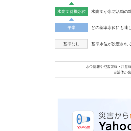
水防団待機水位
水防団が水防活動の
平常
どの基準水位にも達
基準なし
基準水位が設定され
水位情報や氾濫警報・注意
自治体が発