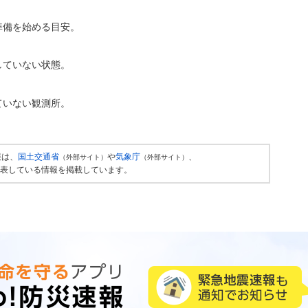
準備を始める目安。
していない状態。
ていない観測所。
報は、
国土交通省
や
気象庁
、
（外部サイト）
（外部サイト）
表している情報を掲載しています。