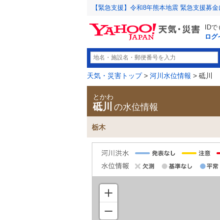
【緊急支援】令和8年熊本地震 緊急支援募
ID
ログ
天気・災害トップ
>
河川水位情報
> 砥川
とかわ
砥川
の水位情報
栃木