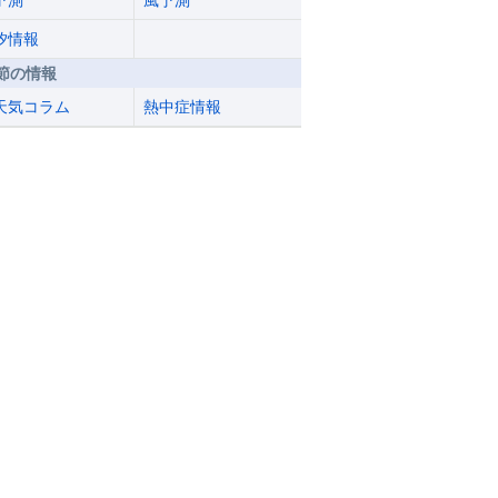
予測
風予測
汐情報
節の情報
天気コラム
熱中症情報