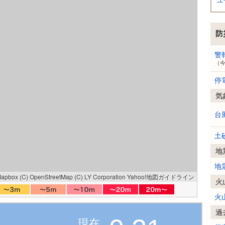
ユ
防
警
（
停
気
台
土
地
地
Mapbox
(C) OpenStreetMap
(C) LY Corporation
Yahoo!地図ガイドライン
火
火
過
現在