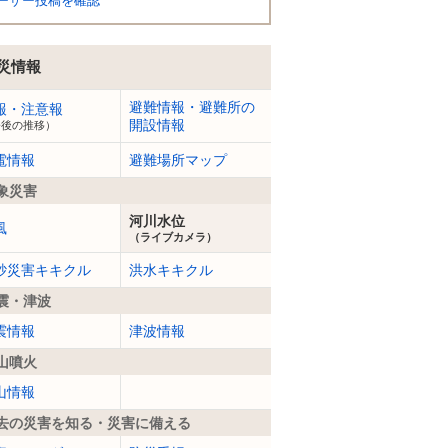
ーザー投稿を確認
災情報
避難情報・避難所の
報・注意報
開設情報
今後の推移）
電情報
避難場所マップ
象災害
河川水位
風
（ライブカメラ）
砂災害キキクル
洪水キキクル
震・津波
震情報
津波情報
山噴火
山情報
去の災害を知る・災害に備える