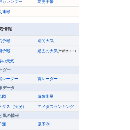
害カレンダー
防災手帳
災速報
気情報
気予報
週間天気
期予報
過去の天気
(外部サイト)
界の天気
ーダー
雲レーダー
雷レーダー
象データ
気図
気象衛星
メダス（実況）
アメダスランキング
と風の情報
予測
風予測