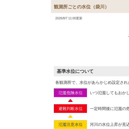
観測所ごとの水位
（袋川）
2026/8/7 11:00更新
基準水位について
各観測所で、水位があらかじめ設定され
氾濫危険水位
いつ氾濫してもおか
避難判断水位
一定時間後に氾濫の
氾濫注意水位
河川の水位上昇が見