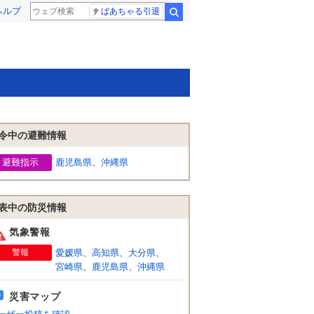
ヘルプ
ばあちゃる引退
検索
令中の避難情報
避難指示
鹿児島県
、
沖縄県
表中の防災情報
気象警報
警報
愛媛県
、
高知県
、
大分県
、
宮崎県
、
鹿児島県
、
沖縄県
災害マップ