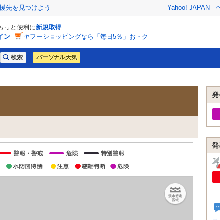
援先を見つけよう
Yahoo! JAPAN
でもっと便利に
新規取得
イン
ヤフーショッピングなら「毎日5％」おトク
パーソナル天気
発
発