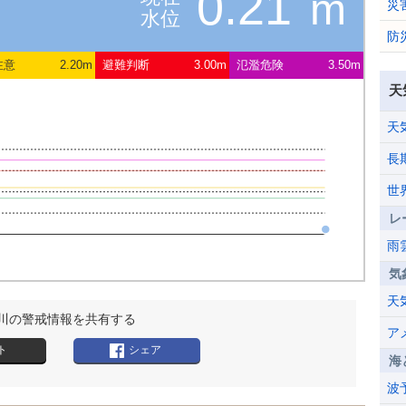
0.21
m
災
水位
防
注意
2.20m
避難判断
3.00m
氾濫危険
3.50m
天
天
長
世
レ
雨
気
天
川の警戒情報を共有する
ア
ト
シェア
海
波