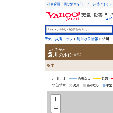
社会課題に挑む活動を知って、共感できる支
ID
ログ
天気・災害トップ
>
河川水位情報
> 袋川
ふくろがわ
袋川
の水位情報
栃木