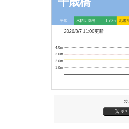
千歳橋
平常
水防団待機
1.70m
氾濫
2026/8/7 11:00更新
4.0m
3.0m
2.0m
1.0m
袋
ポス