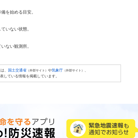
準備を始める目安。
していない状態。
ていない観測所。
報は、
国土交通省
や
気象庁
、
（外部サイト）
（外部サイト）
表している情報を掲載しています。