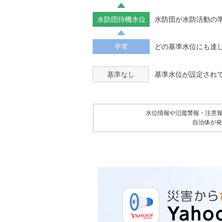
水防団待機水位
水防団が水防活動の
平常
どの基準水位にも達
基準なし
基準水位が設定され
水位情報や氾濫警報・注意
自治体が発