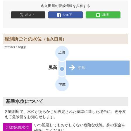
名久田川の警戒情報を共有する
ポスト
シェア
LINE
観測所ごとの水位
（名久田川）
2026/8/9 3:00更新
尻高
平常
基準水位について
各観測所で、水位があらかじめ設定された基準に達した場合に、色を変
えて危険度をお知らせします。
いつ氾濫してもおかしくない危険な状態。身の安全を
氾濫危険水位
確保してください。