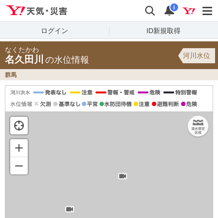
Yahoo!天気・災害
検索
通知
i
ログイン
ID新規取得
なくたかわ
河川水位
名久田川
の水位情報
群馬