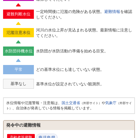
一定時間後に氾濫の危険がある状態。
避難情報
を確認
避難判断水位
してください。
河川の水位上昇が見込まれる状態。最新情報に注意し
氾濫注意水位
てください。
水防団待機水位
水防団が水防活動の準備を始める目安。
平常
どの基準水位にも達していない状態。
基準なし
基準水位が設定されていない観測所。
水位情報や氾濫警報・注意報は、
国土交通省
や
気象庁
（外部サイト）
（外部サイ
、自治体が発表している情報を掲載しています。
ト）
発令中の避難情報
高齢者等避難
鹿児島県