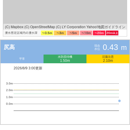
(C) Mapbox
(C) OpenStreetMap
(C) LY Corporation
Yahoo!地図ガイドライン
0.43
m
尻高
現在
水位
水防団待機
氾濫注意
平常
1.50m
2.10m
2026/8/9 3:00更新
3.0m
2.0m
1.0m
0.0m