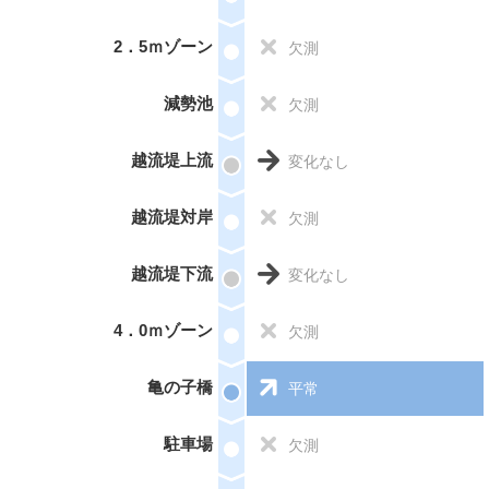
2．5ｍゾーン
欠測
減勢池
欠測
越流堤上流
変化なし
越流堤対岸
欠測
越流堤下流
変化なし
4．0ｍゾーン
欠測
亀の子橋
平常
駐車場
欠測