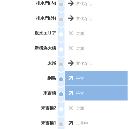
排水門(内)
変化なし
排水門(外)
変化なし
親水エリア
欠測
新横浜大橋
欠測
太尾
変化なし
綱島
平常
末吉橋
平常
末吉橋2
欠測
末吉橋1
上昇中