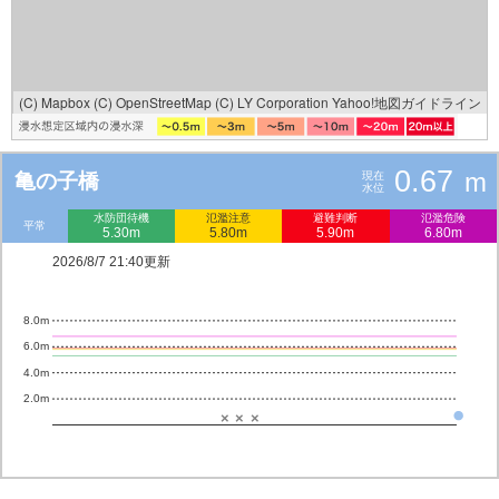
(C) Mapbox
(C) OpenStreetMap
(C) LY Corporation
Yahoo!地図ガイドライン
0.67
m
亀の子橋
現在
水位
水防団待機
氾濫注意
避難判断
氾濫危険
平常
5.30m
5.80m
5.90m
6.80m
2026/8/7 21:40更新
8.0m
6.0m
4.0m
2.0m
×
×
×