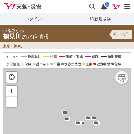
Yahoo!天気・災害
検索
通知
i
ログイン
ID新規取得
つるみがわ
河川水位
鶴見川
の水位情報
東京・神奈川