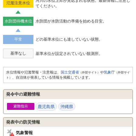
河川の水位上昇が見込まれる状態。最新情報に注意し
氾濫注意水位
てください。
水防団待機水位
水防団が水防活動の準備を始める目安。
平常
どの基準水位にも達していない状態。
基準なし
基準水位が設定されていない観測所。
水位情報や氾濫警報・注意報は、
国土交通省
や
気象庁
（外部サイト）
（外部サイ
、自治体が発表している情報を掲載しています。
ト）
発令中の避難情報
避難指示
鹿児島県
沖縄県
発表中の防災情報
気象警報