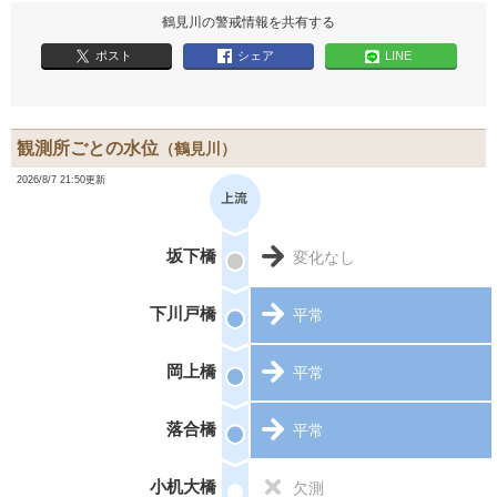
鶴見川の警戒情報を共有する
ポスト
シェア
LINE
観測所ごとの水位
（鶴見川）
2026/8/7 21:50更新
坂下橋
変化なし
下川戸橋
平常
岡上橋
平常
落合橋
平常
小机大橋
欠測