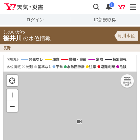
Yahoo!天気・災害
検索
通知
i
ログイン
ID新規取得
しのいがわ
河川水位
篠井川
の水位情報
長野