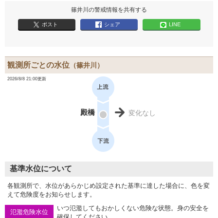
篠井川の警戒情報を共有する
ポスト
シェア
LINE
観測所ごとの水位
（篠井川）
2026/8/8 21:00更新
殿橋
変化なし
基準水位について
各観測所で、水位があらかじめ設定された基準に達した場合に、色を変
えて危険度をお知らせします。
いつ氾濫してもおかしくない危険な状態。身の安全を
氾濫危険水位
確保してください。