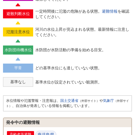
一定時間後に氾濫の危険がある状態。
避難情報
を確認
避難判断水位
してください。
河川の水位上昇が見込まれる状態。最新情報に注意し
氾濫注意水位
てください。
水防団待機水位
水防団が水防活動の準備を始める目安。
平常
どの基準水位にも達していない状態。
基準なし
基準水位が設定されていない観測所。
水位情報や氾濫警報・注意報は、
国土交通省
や
気象庁
（外部サイト）
（外部サイ
、自治体が発表している情報を掲載しています。
ト）
発令中の避難情報
高齢者等避難
鹿児島県