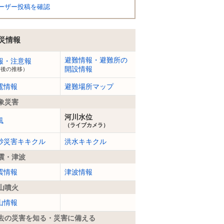
ーザー投稿を確認
災情報
避難情報・避難所の
報・注意報
開設情報
今後の推移）
電情報
避難場所マップ
象災害
河川水位
風
（ライブカメラ）
砂災害キキクル
洪水キキクル
震・津波
震情報
津波情報
山噴火
山情報
去の災害を知る・災害に備える