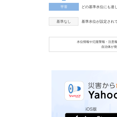
平常
どの基準水位にも達
基準なし
基準水位が設定され
水位情報や氾濫警報・注意
自治体が発