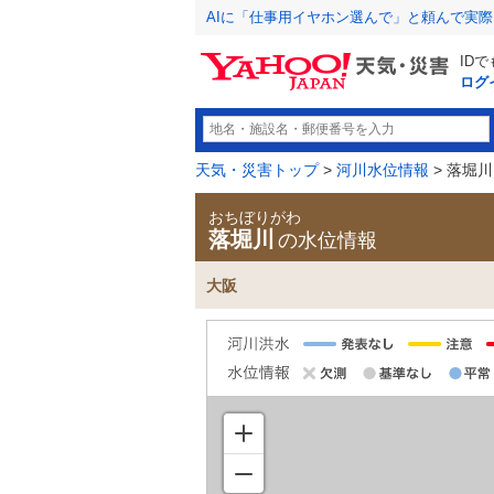
AIに「仕事用イヤホン選んで」と頼んで実
ID
ログ
天気・災害トップ
>
河川水位情報
> 落堀川
おちぼりがわ
落堀川
の水位情報
大阪