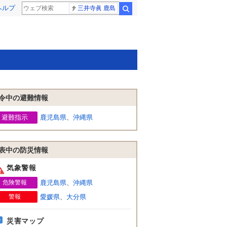
ヘルプ
三井寺眞 鹿島
検索
令中の避難情報
避難指示
鹿児島県
、
沖縄県
表中の防災情報
気象警報
危険警報
鹿児島県
、
沖縄県
警報
愛媛県
、
大分県
災害マップ