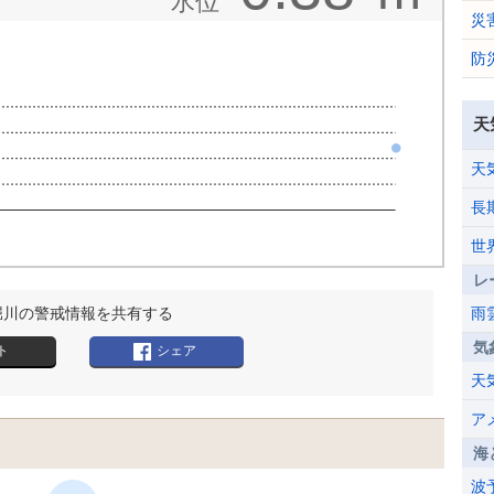
水位
災
防
天
天
長
世
レ
堀川の警戒情報を共有する
雨
気
ト
シェア
天
ア
海
波