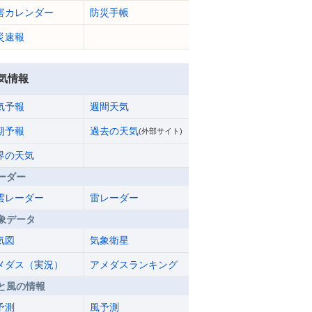
害カレンダー
防災手帳
災速報
気情報
気予報
週間天気
期予報
過去の天気
(外部サイト)
界の天気
ーダー
雲レーダー
雷レーダー
象データ
気図
気象衛星
メダス（実況）
アメダスランキング
と風の情報
予測
風予測