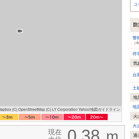
ユ
防
警
（
停
気
台
土
地
地
Mapbox
(C) OpenStreetMap
(C) LY Corporation
Yahoo!地図ガイドライン
火
火
0.38
現在
m
過