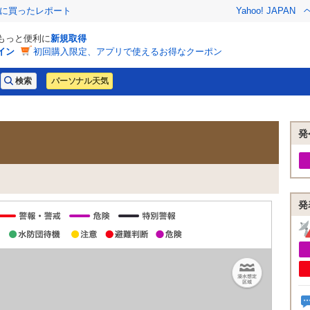
際に買ったレポート
Yahoo! JAPAN
でもっと便利に
新規取得
イン
初回購入限定、アプリで使えるお得なクーポン
パーソナル天気
発
発