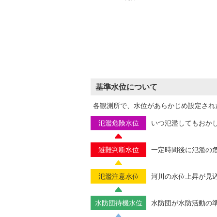
基準水位について
各観測所で、水位があらかじめ設定され
氾濫危険水位
いつ氾濫してもおか
避難判断水位
一定時間後に氾濫の
氾濫注意水位
河川の水位上昇が見
水防団待機水位
水防団が水防活動の