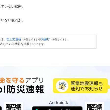
していない状態。
ていない観測所。
報は、
国土交通省
や
気象庁
、
（外部サイト）
（外部サイト）
表している情報を掲載しています。