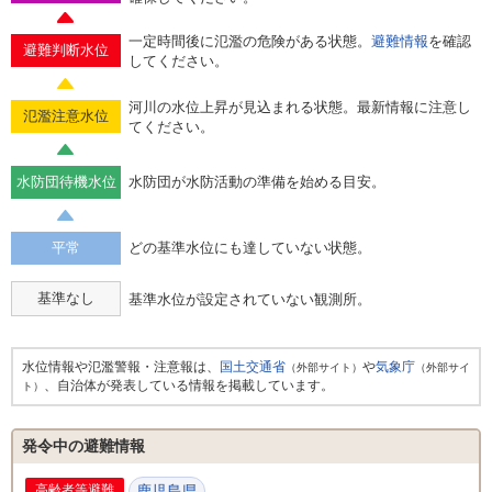
一定時間後に氾濫の危険がある状態。
避難情報
を確認
避難判断水位
してください。
河川の水位上昇が見込まれる状態。最新情報に注意し
氾濫注意水位
てください。
水防団待機水位
水防団が水防活動の準備を始める目安。
平常
どの基準水位にも達していない状態。
基準なし
基準水位が設定されていない観測所。
水位情報や氾濫警報・注意報は、
国土交通省
や
気象庁
（外部サイト）
（外部サイ
、自治体が発表している情報を掲載しています。
ト）
発令中の避難情報
高齢者等避難
鹿児島県