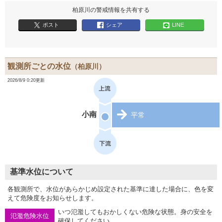
柏原川の警戒情報を共有する
ポスト
シェア
LINE
観測所ごとの水位
（柏原川）
2026/8/9 0:20更新
小南
平常
基準水位について
各観測所で、水位があらかじめ設定された基準に達した場合に、色を変
えて危険度をお知らせします。
いつ氾濫してもおかしくない危険な状態。身の安全を
氾濫危険水位
確保してください。