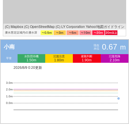
(C) Mapbox
(C) OpenStreetMap
(C) LY Corporation
Yahoo!地図ガイドライン
0.67
m
小南
現在
水位
水防団待機
氾濫注意
避難判断
氾濫危険
平常
1.50m
1.80m
1.90m
2.10m
2026/8/9 0:20更新
3.0m
2.0m
1.0m
0.0m