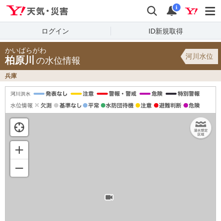
Yahoo!天気・災害
検索
通知
i
ログイン
ID新規取得
かいばらがわ
河川水位
柏原川
の水位情報
兵庫