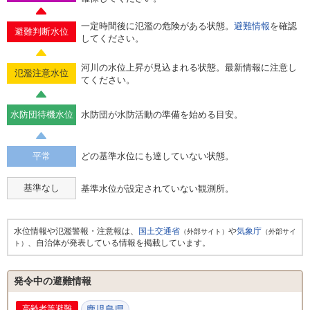
一定時間後に氾濫の危険がある状態。
避難情報
を確認
避難判断水位
してください。
河川の水位上昇が見込まれる状態。最新情報に注意し
氾濫注意水位
てください。
水防団待機水位
水防団が水防活動の準備を始める目安。
平常
どの基準水位にも達していない状態。
基準なし
基準水位が設定されていない観測所。
水位情報や氾濫警報・注意報は、
国土交通省
や
気象庁
（外部サイト）
（外部サイ
、自治体が発表している情報を掲載しています。
ト）
発令中の避難情報
高齢者等避難
鹿児島県