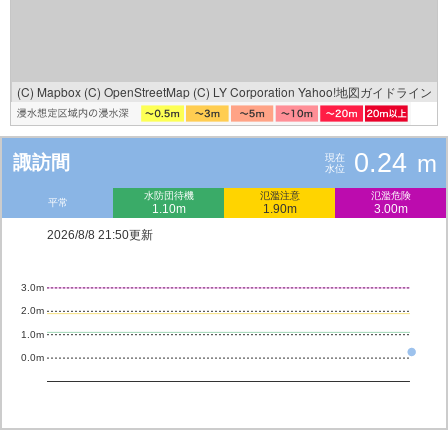
(C) Mapbox
(C) OpenStreetMap
(C) LY Corporation
Yahoo!地図ガイドライン
0.24
m
諏訪間
現在
水位
水防団待機
氾濫注意
氾濫危険
平常
1.10m
1.90m
3.00m
2026/8/8 21:50更新
3.0m
2.0m
1.0m
0.0m