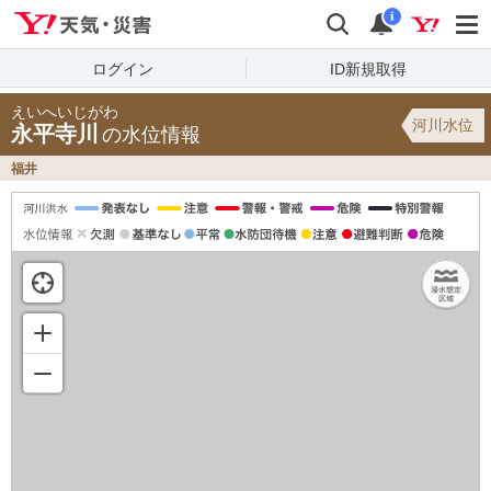
Yahoo!天気・災害
検索
通知
i
ログイン
ID新規取得
えいへいじがわ
河川水位
永平寺川
の水位情報
福井