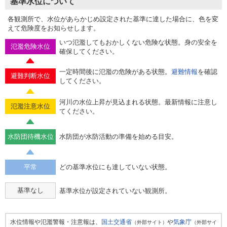
基準水位について
各観測所で、水位があらかじめ設定された基準に達した場合に、色を変
えて危険度をお知らせします。
いつ氾濫してもおかしくない危険な状態。身の安全を
氾濫危険水位
確保してください。
一定時間後に氾濫の危険がある状態。
避難情報
を確認
避難判断水位
してください。
河川の水位上昇が見込まれる状態。最新情報に注意し
氾濫注意水位
てください。
水防団待機水位
水防団が水防活動の準備を始める目安。
平常
どの基準水位にも達していない状態。
基準なし
基準水位が設定されていない観測所。
水位情報や氾濫警報・注意報は、
国土交通省
や
気象庁
（外部サイト）
（外部サイ