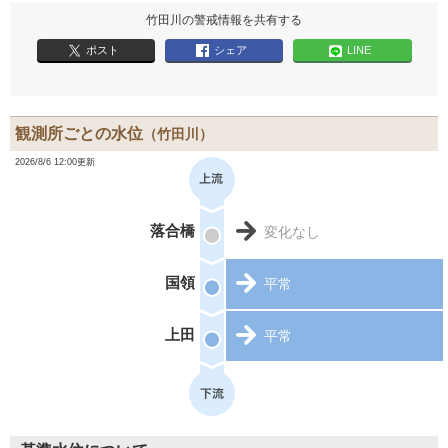
竹田川の警戒情報を共有する
ポスト
シェア
LINE
観測所ごとの水位
（竹田川）
2026/8/6 12:00更新
落合橋
変化なし
国領
平常
上田
平常