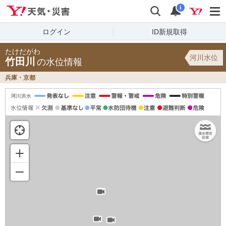
Yahoo!天気・災害
検索
通知
i
ログイン
ID新規取得
たけだがわ
河川水位
竹田川
の水位情報
兵庫・京都