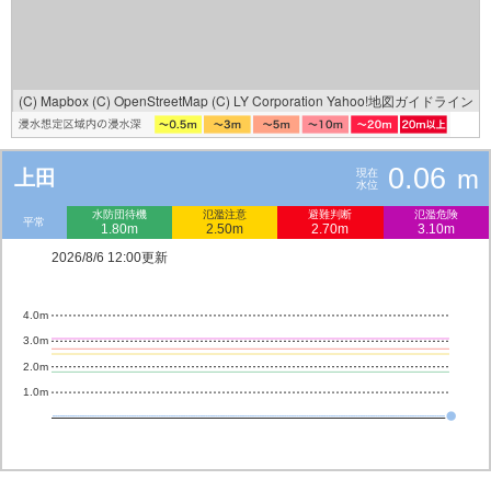
(C) Mapbox
(C) OpenStreetMap
(C) LY Corporation
Yahoo!地図ガイドライン
0.06
m
上田
現在
水位
水防団待機
氾濫注意
避難判断
氾濫危険
平常
1.80m
2.50m
2.70m
3.10m
2026/8/6 12:00更新
4.0m
3.0m
2.0m
1.0m