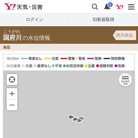
Yahoo!天気・災害
検索
通知
i
ログイン
ID新規取得
こうがわ
河川水位
国府川
の水位情報
鳥取