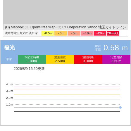
(C) Mapbox
(C) OpenStreetMap
(C) LY Corporation
Yahoo!地図ガイドライン
0.58
m
福光
現在
水位
水防団待機
氾濫注意
避難判断
氾濫危険
平常
1.80m
2.50m
3.30m
3.60m
2026/8/9 15:50更新
4.0m
3.0m
2.0m
1.0m