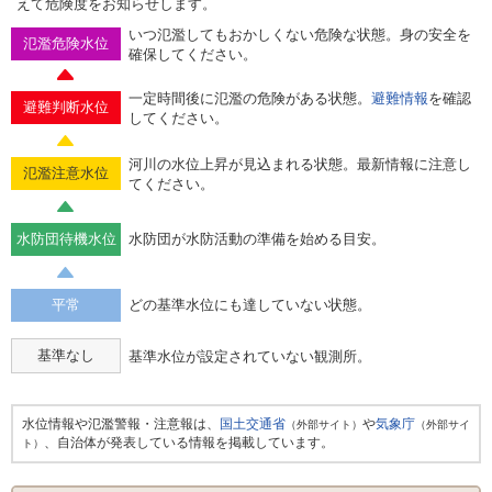
えて危険度をお知らせします。
いつ氾濫してもおかしくない危険な状態。身の安全を
氾濫危険水位
確保してください。
一定時間後に氾濫の危険がある状態。
避難情報
を確認
避難判断水位
してください。
河川の水位上昇が見込まれる状態。最新情報に注意し
氾濫注意水位
てください。
水防団待機水位
水防団が水防活動の準備を始める目安。
平常
どの基準水位にも達していない状態。
基準なし
基準水位が設定されていない観測所。
水位情報や氾濫警報・注意報は、
国土交通省
や
気象庁
（外部サイト）
（外部サイ
、自治体が発表している情報を掲載しています。
ト）