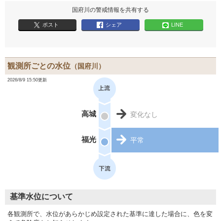
国府川の警戒情報を共有する
ポスト
シェア
LINE
観測所ごとの水位
（国府川）
2026/8/9 15:50更新
高城
変化なし
福光
平常
基準水位について
各観測所で、水位があらかじめ設定された基準に達した場合に、色を変