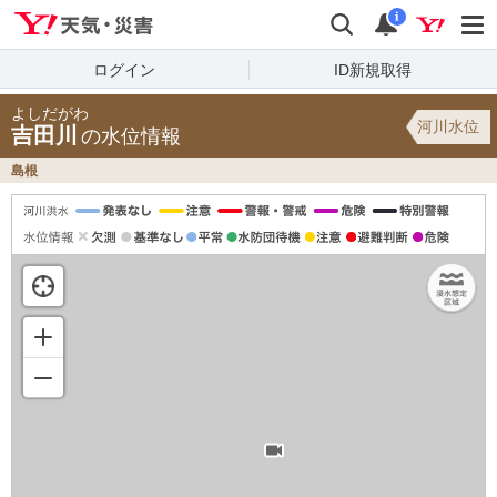
Yahoo!天気・災害
検索
通知
i
ログイン
ID新規取得
よしだがわ
河川水位
吉田川
の水位情報
島根