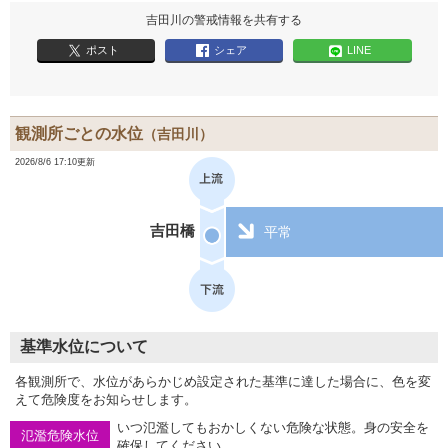
吉田川の警戒情報を共有する
ポスト
シェア
LINE
観測所ごとの水位
（吉田川）
2026/8/6 17:10更新
吉田橋
平常
基準水位について
各観測所で、水位があらかじめ設定された基準に達した場合に、色を変
えて危険度をお知らせします。
いつ氾濫してもおかしくない危険な状態。身の安全を
氾濫危険水位
確保してください。