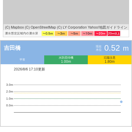
(C) Mapbox
(C) OpenStreetMap
(C) LY Corporation
Yahoo!地図ガイドライン
0.52
m
吉田橋
現在
水位
水防団待機
氾濫注意
平常
1.00m
1.80m
2026/8/6 17:10更新
3.0m
2.0m
1.0m
0.0m