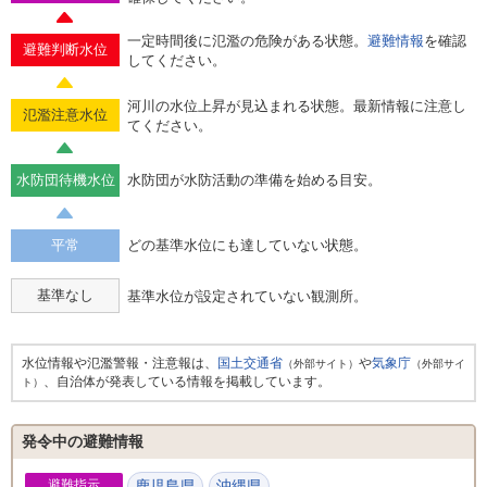
一定時間後に氾濫の危険がある状態。
避難情報
を確認
避難判断水位
してください。
河川の水位上昇が見込まれる状態。最新情報に注意し
氾濫注意水位
てください。
水防団待機水位
水防団が水防活動の準備を始める目安。
平常
どの基準水位にも達していない状態。
基準なし
基準水位が設定されていない観測所。
水位情報や氾濫警報・注意報は、
国土交通省
や
気象庁
（外部サイト）
（外部サイ
、自治体が発表している情報を掲載しています。
ト）
発令中の避難情報
避難指示
鹿児島県
沖縄県