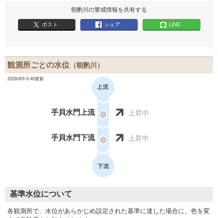
朝酌川の警戒情報を共有する
ポスト
シェア
LINE
観測所ごとの水位
（朝酌川）
2026/8/6 6:40更新
手貝水門上流
上昇中
手貝水門下流
上昇中
基準水位について
各観測所で、水位があらかじめ設定された基準に達した場合に、色を変