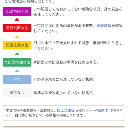
えて危険度をお知らせします。
いつ氾濫してもおかしくない危険な状態。身の安全を
氾濫危険水位
確保してください。
一定時間後に氾濫の危険がある状態。
避難情報
を確認
避難判断水位
してください。
河川の水位上昇が見込まれる状態。最新情報に注意し
氾濫注意水位
てください。
水防団待機水位
水防団が水防活動の準備を始める目安。
平常
どの基準水位にも達していない状態。
基準なし
基準水位が設定されていない観測所。
水位情報や氾濫警報・注意報は、
国土交通省
や
気象庁
（外部サイト）
（外部サイ
、自治体が発表している情報を掲載しています。
ト）