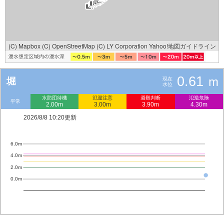
(C) Mapbox
(C) OpenStreetMap
(C) LY Corporation
Yahoo!地図ガイドライン
0.61
m
堀
現在
水位
水防団待機
氾濫注意
避難判断
氾濫危険
平常
2.00m
3.00m
3.90m
4.30m
2026/8/8 10:20更新
6.0m
4.0m
2.0m
0.0m