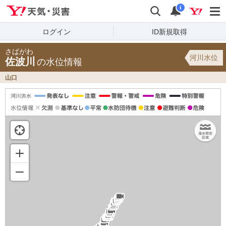
Yahoo!天気・災害
検索
通知
i
ログイン
ID新規取得
さばがわ
河川水位
佐波川
の水位情報
山口