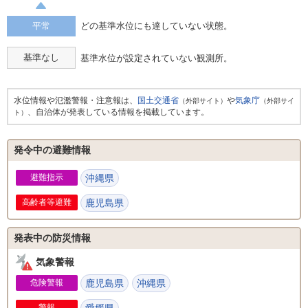
平常
どの基準水位にも達していない状態。
基準なし
基準水位が設定されていない観測所。
水位情報や氾濫警報・注意報は、
国土交通省
や
気象庁
（外部サイト）
（外部サイ
、自治体が発表している情報を掲載しています。
ト）
発令中の避難情報
避難指示
沖縄県
高齢者等避難
鹿児島県
発表中の防災情報
気象警報
危険警報
鹿児島県
沖縄県
警報
愛媛県