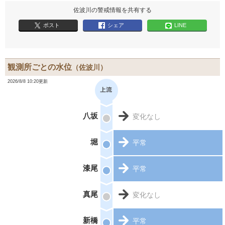
佐波川の警戒情報を共有する
ポスト
シェア
LINE
観測所ごとの水位
（佐波川）
2026/8/8 10:20更新
八坂
変化なし
堀
平常
漆尾
平常
真尾
変化なし
新橋
平常