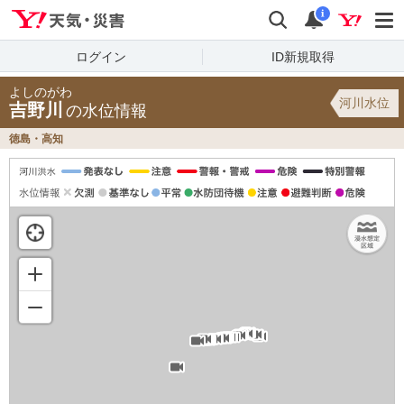
Yahoo!天気・災害
検索
通知
i
ログイン
ID新規取得
よしのがわ
河川水位
吉野川
の水位情報
徳島・高知