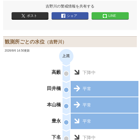
吉野川の警戒情報を共有する
ポスト
シェア
LINE
観測所ごとの水位
（吉野川）
2026/8/6 14:50更新
高藪
下降中
田井橋
平常
本山橋
平常
豊永
平常
下名
下降中