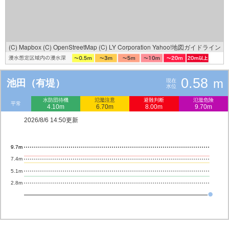
(C) Mapbox
(C) OpenStreetMap
(C) LY Corporation
Yahoo!地図ガイドライン
0.58
m
池田（有堤）
現在
水位
水防団待機
氾濫注意
避難判断
氾濫危険
平常
4.10m
6.70m
8.00m
9.70m
2026/8/6 14:50更新
9.7m
9.7m
7.4m
5.1m
2.8m