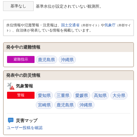
基準なし
基準水位が設定されていない観測所。
水位情報や氾濫警報・注意報は、
国土交通省
や
気象庁
（外部サイト）
（外部サイ
、自治体が発表している情報を掲載しています。
ト）
発令中の避難情報
避難指示
鹿児島県
沖縄県
発表中の防災情報
気象警報
警報
愛知県
三重県
愛媛県
高知県
大分県
宮崎県
鹿児島県
沖縄県
災害マップ
ユーザー投稿を確認