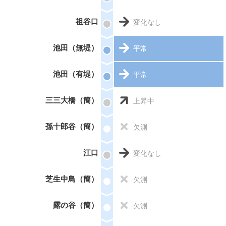
祖谷口
変化なし
池田（無堤）
平常
池田（有堤）
平常
三三大橋（簡）
上昇中
孫十郎谷（簡）
欠測
江口
変化なし
芝生中鳥（簡）
欠測
露の谷（簡）
欠測